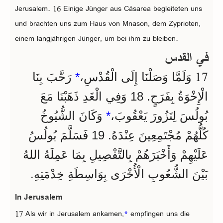
Jerusalem. 16 Einige Jünger aus Cäsarea begleiteten uns
und brachten uns zum Haus von Mnason, dem Zyprioten,
einem langjährigen Jünger, um bei ihm zu bleiben.
في القدس
17
وَلَمَّا وَصَلْنَا إِلَى الْقُدْسِ،
*
رَحَّبَ بِنَا
الْإِخْوَةُ بِفَرَحٍ. 18 وَفِي الْغَدِ ذَهَبْنَا مَعَ
بُولُسَ لِنَزُورَ يَعْقُوبَ،
*
وَكَانَ الشُّيُوخُ
كُلُّهُمْ مُجْتَمِعِينَ عِنْدَهُ. 19 فَسَلَّمَ بُولُسُ
عَلَيْهِمْ وَأَخْبَرَهُمْ بِالتَّفْصِيلِ بِمَا عَمِلَهُ اللهُ
بَيْنَ الشُّعُوبِ الْأُخْرَى بِوَاسِطَةِ خِدْمَتِهِ.
In Jerusalem
17 Als wir in Jerusalem ankamen,
*
empfingen uns die