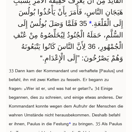
الْقَائِدُ مِنْ أَنْ يَعْرِفَ حَقِيقَةَ الْأَمْرِ بِسَبَبِ
هَيَجَانِ النَّاسِ، فَأَمَرَ بِأَنْ يَأْخُذُوا بُولُسَ
إِلَى الْقَلْعَةِ.
*
35 فَلَمَّا وَصَلَ بُولُسُ إِلَى
السُّلَّمِ، حَمَلَهُ الْجُنُودُ لِيُخَلِّصُوهُ مِنْ عُنْفِ
الْجُمْهُورِ، 36 لِأَنَّ النَّاسَ كَانُوا يَتْبَعُونَهُ
وَهُمْ يَصْرُخُونَ: ”إِلَى الْإِعْدَامِ.“
33 Dann kam der Kommandant und verhaftete [Paulus] und
befahl, ihn mit zwei Ketten zu fesseln. Er begann zu
fragen: »Wer ist er, und was hat er getan?« 34 Einige
begannen, dies zu schreien, und einige etwas anderes. Der
Kommandant konnte wegen dem Aufruhr der Menschen die
wahren Umstände nicht herausbekommen. Deshalb befahl
er ihnen, Paulus in die Festung
*
zu bringen. 35 Als Paulus