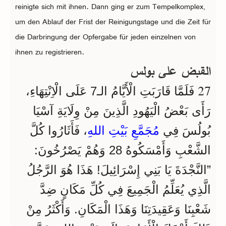
reinigte sich mit ihnen. Dann ging er zum Tempelkomplex,
um den Ablauf der Frist der Reinigungstage und die Zeit für
die Darbringung der Opfergabe für jeden einzelnen von
ihnen zu registrieren.
القبض على بولس
27
فَلَمَّا قَارَبَتِ الْأَيَّامُ الـ7 عَلَى الْاِنْتِهَاءِ،
رَأَى بَعْضُ الْيَهُودِ الَّذِينَ مِنْ وِلَايَةِ آسْيَا
بُولُسَ فِي
مُجَمَّعِ بَيْتِ اللهِ
، فَأَثَارُوا كُلَّ
الشَّعْبِ وَأَمْسَكُوهُ 28 وَهُمْ يَصْرُخُونَ:
”النَّجْدَةَ يَا بَنِي إِسْرَائِيلَ! هَذَا هُوَ الرَّجُلُ
الَّذِي يُعَلِّمُ الْجَمِيعَ فِي كُلِّ مَكَانٍ ضِدَّ
شَعْبِنَا وَعَقِيدَتِنَا وَهَذَا الْمَكَانِ. وَأَكْثَرُ مِنْ