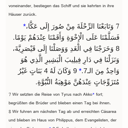
voneinander, bestiegen das Schiff und sie kehrten in ihre
Häuser zurück.
7
وَتَابَعْنَا الرِّحْلَةَ مِنْ صُورَ إِلَى عَكَّا،
*
فَسَلَّمْنَا عَلَى الْإِخْوَةِ وَأَقَمْنَا عِنْدَهُمْ يَوْمًا.
8 وَخَرَجْنَا فِي الْغَدِ وَوَصَلْنَا إِلَى قَيْصَرِيَّةَ،
وَنَزَلْنَا فِي دَارِ فِيلِيبَ الْبَشِيرِ الَّذِي هُوَ
وَاحِدٌ مِنَ الـ7.
*
9 وَكَانَ لَهُ 4 بَنَاتٍ غَيْرُ
مُتَزَوِّجَاتٍ عِنْدَهُنَّ مَوْهِبَةُ النُّبُوَّةِ.
7 Wir setzten die Reise von Tyrus nach Akko
*
fort;
begrüßten die Brüder und blieben einen Tag bei ihnen.
8 Wir fuhren am nächsten Tag ab und erreichten Cäsarea
und blieben im Haus von Philippus, dem Evangelisten, der