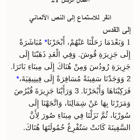
انقر للاستماع إلى النص الألماني
إلى القدس
1
وَبَعْدَمَا رَحَلْنَا عَنْهُمْ، أَبْحَرْنَا
*
مُبَاشَرَةً
إِلَى جَزِيرَةِ قُوشَ. وَفِي الْغَدِ ذَهَبْنَا إِلَى
جَزِيرَةِ رُودُسَ وَمِنْ هُنَاكَ إِلَى مِينَاءِ بَاتَرَا.
2 وَوَجَدْنَا سَفِينَةً مُسَافِرَةً إِلَى فِينِيقِيَةَ،
*
فَرَكِبْنَاهَا وَأَبْحَرْنَا. 3 وَرَأَيْنَا جَزِيرَةَ قُبْرُصَ
وَمَرَرْنَا بِهَا عَنْ شِمَالِنَا، وَاتَّجَهْنَا إِلَى
سُورْيَا، ثُمَّ نَزَلْنَا فِي مِينَاءِ صُورَ لِأَنَّ
السَّفِينَةَ كَانَتْ سَتُفْرِغُ حُمُولَتَهَا هُنَاكَ.