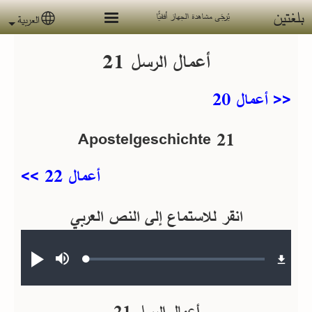
جاوز إلى المحتوى الرئيسي
بلغتين
يُرجَى مشاهدة الجهاز أفقيًّا
العربية
 language
أعمال الرسل 21
<< أعمال 20
Apostelgeschichte 21
أعمال 22 >>
انقر للاستماع إلى النص العربي
Audio file
Loaded
:
صامت
تشغيل
0.22%
أعمال الرسل 21