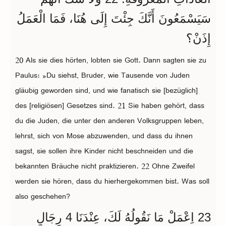
سَيَسْمَعُونَ أَنَّكَ جِئْتَ إِلَى هُنَا، فَمَا الْعَمَلُ
إِذَنْ؟
20 Als sie dies hörten, lobten sie Gott. Dann sagten sie zu
Paulus: »Du siehst, Bruder, wie Tausende von Juden
gläubig geworden sind, und wie fanatisch sie [bezüglich]
des [religiösen] Gesetzes sind. 21 Sie haben gehört, dass
du die Juden, die unter den anderen Volksgruppen leben,
lehrst, sich von Mose abzuwenden, und dass du ihnen
sagst, sie sollen ihre Kinder nicht beschneiden und die
bekannten Bräuche nicht praktizieren. 22 Ohne Zweifel
werden sie hören, dass du hierhergekommen bist. Was soll
also geschehen?
23 اِعْمَلْ مَا نَقُولُهُ لَكَ، عِنْدَنَا 4 رِجَالٍ