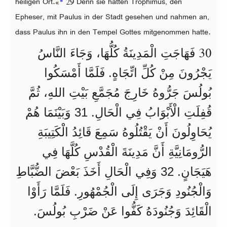
heiligen Ort.«
*
29 Denn sie hatten Trophimus, den
Epheser, mit Paulus in der Stadt gesehen und nahmen an,
dass Paulus ihn in den Tempel Gottes mitgenommen hatte.
30
فَهَاجَتِ الْمَدِينَةُ كُلُّهَا، وَجَاءَ النَّاسُ
يَجْرُونَ مِنْ كُلِّ اتِّجَاهٍ. فَلَمَّا أَمْسَكُوا
بُولُسَ جَرُّوهُ خَارِجَ مُجَمَّعِ بَيْتِ اللهِ، ثُمَّ
قُفِلَتِ الْأَبْوَابُ فِي الْحَالِ. 31 وَبَيْنَمَا هُمْ
يُحَاوِلُونَ أَنْ يَقْتُلُوهُ سَمِعَ قَائِدُ الْكَتِيبَةِ
الرُّومَانِيَّةِ أَنَّ مَدِينَةَ الْقُدْسِ كُلَّهَا فِي
هَيَجَانٍ. 32 وَفِي الْحَالِ أَخَذَ بَعْضَ الضُّبَّاطِ
وَالْجُنُودِ وَجَرَى إِلَى الْجُمْهُورِ. فَلَمَّا رَأَوْا
الْقَائِدَ وَجُنُودَهُ كَفُّوا عَنْ ضَرْبِ بُولُسَ.