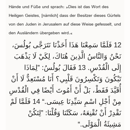
Hände und Füße und sprach: »Dies ist das Wort des
Heiligen Geistes, [nämlich] dass der Besitzer dieses Gürtels
von den Juden in Jerusalem auf diese Weise gefesselt, und
den Ausländern übergeben wird.«
12 فَلَمَّا سَمِعْنَا هَذَا أَخَذْنَا نَتَرَجَّى بُولُسَ،
نَحْنُ وَالنَّاسُ الَّذِينَ هُنَاكَ، لِكَيْ لَا يَذْهَبَ
إِلَى الْقُدْسِ. 13 فَقَالَ بُولُسُ: ”لِمَاذَا
تَبْكُونَ وَتَكْسِرُونَ قَلْبِي؟ أَنَا مُسْتَعِدٌّ لَا أَنْ
أُقَيَّدَ فَقَطْ، بَلْ أَنْ أَمُوتَ أَيْضًا فِي الْقُدْسِ
مِنْ أَجْلِ اسْمِ سَيِّدِنَا عِيسَى.“ 14 فَلَمَّا لَمْ
نَقْدِرْ أَنْ نُقْنِعَهُ، سَكَتْنَا وَقُلْنَا: ”لِتَكُنْ
مَشِيئَةُ الْمَوْلَى.“