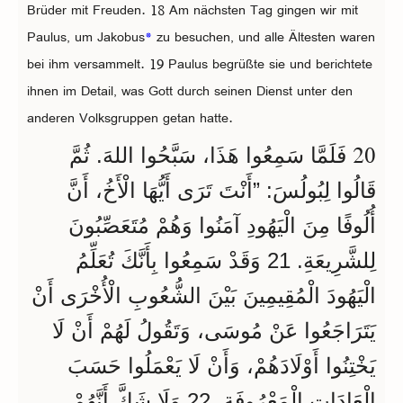
Brüder mit Freuden. 18 Am nächsten Tag gingen wir mit
Paulus, um Jakobus
*
zu besuchen, und alle Ältesten waren
bei ihm versammelt. 19 Paulus begrüßte sie und berichtete
ihnen im Detail, was Gott durch seinen Dienst unter den
anderen Volksgruppen getan hatte.
20
فَلَمَّا سَمِعُوا هَذَا، سَبَّحُوا اللهَ. ثُمَّ
قَالُوا لِبُولُسَ: ”أَنْتَ تَرَى أَيُّهَا الْأَخُ، أَنَّ
أُلُوفًا مِنَ الْيَهُودِ آمَنُوا وَهُمْ مُتَعَصِّبُونَ
لِلشَّرِيعَةِ. 21 وَقَدْ سَمِعُوا بِأَنَّكَ تُعَلِّمُ
الْيَهُودَ الْمُقِيمِينَ بَيْنَ الشُّعُوبِ الْأُخْرَى أَنْ
يَتَرَاجَعُوا عَنْ مُوسَى، وَتَقُولُ لَهُمْ أَنْ لَا
يَخْتِنُوا أَوْلَادَهُمْ، وَأَنْ لَا يَعْمَلُوا حَسَبَ
الْعَادَاتِ الْمَعْرُوفَةِ. 22 وَلَا شَكَّ أَنَّهُمْ