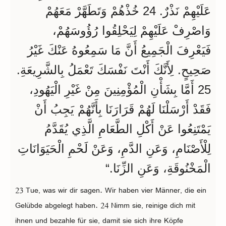
عَلَيْهِمْ نَذْرٌ. 24 خُذْهُمْ وَتَطَهَّرْ مَعَهُمْ
وَاصْرِفْ عَلَيْهِمْ لِيَحْلِقُوا رُؤُوسَهُمْ،
فَيَعْرِفَ الْجَمِيعُ أَنَّ مَا سَمِعُوهُ عَنْكَ غَيْرُ
صَحِيحٍ. لِأَنَّكَ أَنْتَ نَفْسَكَ تَعْمَلُ بِالشَّرِيعَةِ.
25 أَمَّا بِشَأْنِ الْمُؤْمِنِينَ مِنْ غَيْرِ الْيَهُودِ،
فَقَدْ أَرْسَلْنَا لَهُمْ قَرَارَنَا بِأَنَّهُمْ يَجِبُ أَنْ
يَمْتَنِعُوا عَنْ أَكْلِ الطَّعَامِ الَّذِي يُقَدَّمُ
لِلْأَصْنَامِ، وَعَنِ الدَّمِ، وَعَنْ لَحْمِ الْحَيَوَانَاتِ
الْمَخْنُوقَةِ، وَعَنِ الزِّنَا.“
23 Tue, was wir dir sagen. Wir haben vier Männer, die ein
Gelübde abgelegt haben. 24 Nimm sie, reinige dich mit
ihnen und bezahle für sie, damit sie sich ihre Köpfe