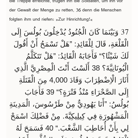
die Treppe erreichte, trugen ihn die Soldaten, um ihn vor
der Gewalt der Menge zu retten, 36 denn die Menschen
folgten ihm und riefen: »Zur Hinrichtung!«
37
وَبَيْنَمَا كَانَ الْجُنُودُ يُدْخِلُونَ بُولُسَ إِلَى
الْقَلْعَةِ، قَالَ لِلْقَائِدِ: ”هَلْ تَسْمَحُ أَنْ أَقُولَ
لَكَ شَيْئًا؟“ فَأَجَابَهُ الْقَائِدُ: ”هَلْ تَتَكَلَّمُ
الْيُونَانِيَّةَ؟ 38 أَلَسْتَ أَنْتَ الْمِصْرِيَّ الَّذِي
أَثَارَ الْاِضْطِرَابَ وَقَادَ 4,000 مِنَ الْقَتَلَةِ
إِلَى الصَّحْرَاءِ مُنْذُ فَتْرَةٍ؟“ 39 فَأَجَابَ
بُولُسُ: ”أَنَا يَهُودِيٌّ مِنْ طَرْسُوسَ، الْمَدِينَةِ
الْمَشْهُورَةِ فِي كِيلِيكِيَّةَ. مِنْ فَضْلِكَ اسْمَحْ
لِي بِأَنْ أُخَاطِبَ الشَّعْبَ.“ 40 فَسَمَحَ لَهُ