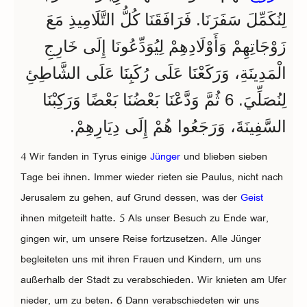
لِنُكَمِّلَ سَفَرَنَا. فَرَافَقَنَا كُلُّ التَّلَامِيذِ مَعَ
زَوْجَاتِهِمْ وَأَوْلَادِهِمْ لِيُوَدِّعُونَا إِلَى خَارِجِ
الْمَدِينَةِ، وَرَكَعْنَا عَلَى رُكَبِنَا عَلَى الشَّاطِئِ
لِنُصَلِّيَ. 6 ثُمَّ وَدَّعْنَا بَعْضُنَا بَعْضًا وَرَكِبْنَا
السَّفِينَةَ، وَرَجَعُوا هُمْ إِلَى دِيَارِهِمْ.
4 Wir fanden in Tyrus einige
Jünger
und blieben sieben
Tage bei ihnen. Immer wieder rieten sie Paulus, nicht nach
Jerusalem zu gehen, auf Grund dessen, was der
Geist
ihnen mitgeteilt hatte. 5 Als unser Besuch zu Ende war,
gingen wir, um unsere Reise fortzusetzen. Alle Jünger
begleiteten uns mit ihren Frauen und Kindern, um uns
außerhalb der Stadt zu verabschieden. Wir knieten am Ufer
nieder, um zu beten. 6 Dann verabschiedeten wir uns