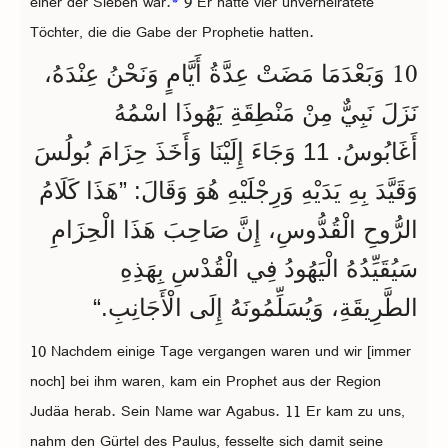
einer der Sieben war.
*
9 Er hatte vier unverheiratete
Töchter, die die Gabe der Prophetie hatten.
10
وَبَعْدَمَا مَضَتْ عِدَّةُ أَيَّامٍ وَنَحْنُ عِنْدَهُ،
نَزَلَ نَبِيٌّ مِنْ مَنْطِقَةِ يَهُوذَا اسْمُهُ
أَغَابُوسُ. 11 وَجَاءَ إِلَيْنَا وَأَخَذَ حِزَامَ بُولُسَ
وَقَيَّدَ بِهِ يَدَيْهِ وَرِجْلَيْهِ هُوَ وَقَالَ: ”هَذَا كَلَامُ
الرُّوحِ الْقُدُّوسِ، إِنَّ صَاحِبَ هَذَا الْحِزَامِ
سَيُقَيِّدُهُ الْيَهُودُ فِي الْقُدْسِ بِهَذِهِ
الطَّرِيقَةِ، وَيُسَلِّمُونَهُ إِلَى الْأَجَانِبِ.“
10 Nachdem einige Tage vergangen waren und wir [immer
noch] bei ihm waren, kam ein Prophet aus der Region
Judäa herab. Sein Name war Agabus. 11 Er kam zu uns,
nahm den Gürtel des Paulus, fesselte sich damit seine