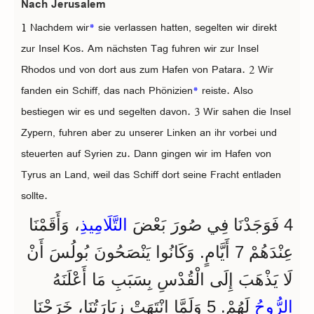
Nach Jerusalem
1 Nachdem wir
*
sie verlassen hatten, segelten wir direkt
zur Insel Kos. Am nächsten Tag fuhren wir zur Insel
Rhodos und von dort aus zum Hafen von Patara. 2 Wir
fanden ein Schiff, das nach Phönizien
*
reiste. Also
bestiegen wir es und segelten davon. 3 Wir sahen die Insel
Zypern, fuhren aber zu unserer Linken an ihr vorbei und
steuerten auf Syrien zu. Dann gingen wir im Hafen von
Tyrus an Land, weil das Schiff dort seine Fracht entladen
sollte.
4 فَوَجَدْنَا فِي صُورَ بَعْضَ
التَّلَامِيذِ
، وَأَقَمْنَا
عِنْدَهُمْ 7 أَيَّامٍ. وَكَانُوا يَنْصَحُونَ بُولُسَ أَنْ
لَا يَذْهَبَ إِلَى الْقُدْسِ بِسَبَبِ مَا أَعْلَنَهُ
الرُّوحُ
لَهُمْ. 5 وَلَمَّا انْتَهَتْ زِيَارَتُنَا، خَرَجْنَا