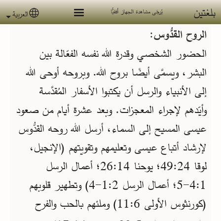
جاوز إلى المحتوى الرئيسي
بلغتين
يُرجَى مشاهدة الجهاز أفقيًّا
العربية
 language
الروح القدُّوس:
الحضور الشخصي وقدرة الله نفسه الفعّالة بين
البشر، ويسمَّى أيضًا بروح الله. وبروحه أوحى الله
إلى الأنبياء والرسل أن يكتبوا الأسفار المُقدَّسة
وأيّدهم لإجراء المعجزات. وبعد عشرة أيام من صعود
عيسى المسيح إلى السماء، أرسل الله روحه القدُّوس
لإرشاد أتباع عيسى وتعليمهم وتقويتهم (الإنجيل،
لوقا 24‏:49؛ يوحنا 14‏:26؛ أعمال الرسل
1‏:4‏-5؛ أعمال الرسل 2‏:1‏-4) وتطهير قلوبهم
(كورنثوس الأولى 6‏:11) وملئهم بالحب والفرح