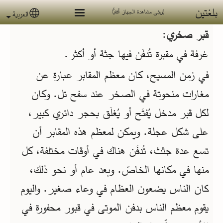
جاوز إلى المحتوى الرئيسي
بلغتين
يُرجَى مشاهدة الجهاز أفقيًّا
العربية
 language
قبر صخري:
غرفة في مقبرة تُدفَن فيها جثة أو أكثر.
في زمن المسيح، كان معظم المقابر عبارة عن
مغارات منحوتة في الصخر عند سفح تل. وكان
لكل قبر مدخل يُفتَح أو يُغلَق بحجر دائري كبير،
على شكل عجلة. ويمكن لمعظم هذه المقابر أن
تسع عدة جثث، تُدفَن هناك في أوقات مختلفة، كل
منها في مكانها الخاصّ. وبعد عام أو نحو ذلك،
كان الناس يضعون العظام في وعاء صغير. واليوم
يقوم معظم الناس بدفن الموتى في قبور محفورة في