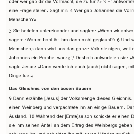
oder wer gab dir die Vollmacht, sie zu tun?« 3 Er antwortet
eine Frage stellen. Sagt mir: 4 Wer gab Johannes die Voll
Menschen?«
5 Sie berieten untereinander und sagten: »Wenn wir antwort
sagen: ›Warum habt ihr ihm dann nicht geglaubt?‹ 6 Und w
Menschen,‹ dann wird uns das ganze Volk steinigen, weil e
Johannes ein Prophet war.‹« 7 Deshalb antworteten sie: »W
sagte Jesus: »Dann werde ich euch [auch] nicht sagen, mit
Dinge tue.«
Das Gleichnis von den bösen Bauern
9 Dann erzählte [Jesus] der Volksmenge dieses Gleichnis. 
einen Weinberg und verpachtete ihn an einige Bauern. Dann 
Ausland. 10 Während der [Ernte]saison schickte er einen 
sie ihm seinen Anteil an dem Ertrag des Weinbergs geben