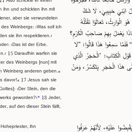
11 Also schickte er einen
؟ أُرْسِلُ ابْنِيَ حَبِيبِيَ، لَا شَكَّ
n ihn und schickten ihn mit
iener, aber sie verwundeten
’هَذَا هُوَ الْوَارِثُ، تَعَالَوْا نَقْتُلُهُ
 des Weinbergs: ›Was soll ich
مِ وَقَتَلُوهُ. فَمَاذَا يَعْمَلُ بِهِمْ صَاحِبُ الْكَرْمِ؟
en sie ihn respektieren.‹
مْ.“ فَلَمَّا سَمِعُوا هَذَا قَالُوا: ”لَا
der: ›Das ist der Erbe.
n.‹ 15 Daraufhin warfen sie
َعْنَى قَوْلِ الْكِتَابِ: ’الْحَجَرُ الَّذِي
zer des Weinbergs [nun] mit
َلَى هَذَا الْحَجَرِ يَتَكَسَّرُ، وَمَنْ
en Weinberg anderen geben.«
ns davor!« 17 Jesus sah sie
ttes]: ›Der Stein, den die
uwerks geworden?‹
*
18 Jeder,
er, auf den dieser Stein fällt,
ْبِضُوا عَلَيْهِ، لِأَنَّهُمْ عَرَفُوا
 Hohepriester, ihn