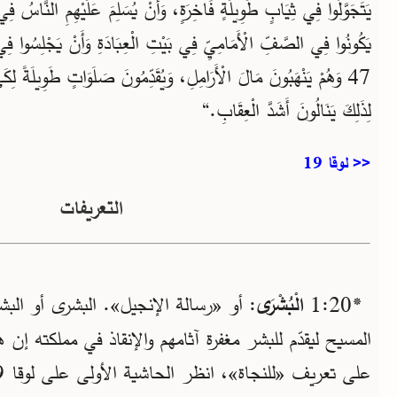
يَتَجَوَّلُوا فِي ثِيَابٍ طَوِيلَةٍ فَاخِرَةٍ، وَأَنْ يُسَلِّمَ عَلَيْهِمِ النَّاسُ ف
يَكُونُوا فِي الصَّفِّ الْأَمَامِيِّ فِي بَيْتِ الْعِبَادَةِ وَأَنْ يَجْلِسُوا فِي
47 وَهُمْ يَنْهَبُونَ مَالَ الْأَرَامِلِ، وَيُقَدِّمُونَ صَلَوَاتٍ طَوِيلَةً لِكَي
لِذَلِكَ يَنَالُونَ أَشَدَّ الْعِقَابِ.“
<< لوقا 19
التعريفات
*20‏:1
الْبُشْرَى
: أو «رسالة الإنجيل». البشرى أو البشار
المسيح ليقدّم للبشر مغفرة آثامهم والإنقاذ في مملكته إن 
على تعريف «للنجاة»، انظر الحاشية الأولى على لوقا 19‏:9.