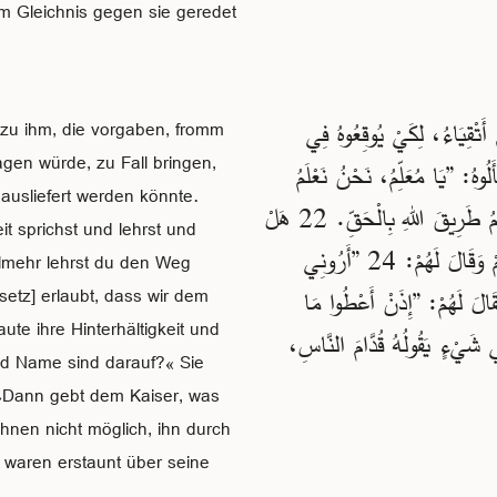
em Gleichnis gegen sie geredet
ْ أَتْقِيَاءُ، لِكَيْ يُوقِعُوهُ فِي
 zu ihm, die vorgaben, fromm
sagen würde, zu Fall bringen,
 فَيُسَلِّمُوهُ إِلَى قَضَاءِ الْحَاكِمِ وَسُلْطَتِهِ. 21 وَسَأَلُوهُ: ”يَا مُعَلِّمُ، نَحْنُ نَعْلَمُ
ausliefert werden könnte.
أَنَّكَ تَتَكَلَّمُ وَتُعَلِّمُ بِالصِّدْقِ، وَلَا تَهُمُّكَ مَرَاكِزُ النَّاسِ، بَلْ تُعَلِّمُ طَرِيقَ اللهِ بِالْحَقِّ. 22 هَلْ
it sprichst und lehrst und
أَمْ لَا؟“ 23 فَفَهِمَ مَكْرَهُمْ وَقَالَ لَهُمْ: 24 ”أَرُونِي
elmehr lehrst du den Weg
ا، صُورَةُ مَنْ وَاسْمُ مَنْ عَلَيْهِ؟“ قَالُوا: ”قَيْصَرَ.“ 25 فَقَالَ لَهُمْ: ”إِذَنْ أَعْطُوا مَا
etz] erlaubt, dass wir dem
te ihre Hinterhältigkeit und
رُوا أَنْ يُوقِعُوهُ فِي شَيْءٍ يَقُولُهُ قُدَّامَ النَّاسِ،
nd Name sind darauf?« Sie
 »Dann gebt dem Kaiser, was
hnen nicht möglich, ihn durch
e waren erstaunt über seine