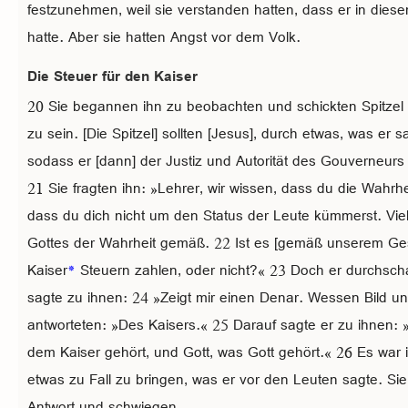
festzunehmen, weil sie verstanden hatten, dass er in dies
hatte. Aber sie hatten Angst vor dem Volk.
Die Steuer für den Kaiser
20 Sie begannen ihn zu beobachten und schickten Spitzel
zu sein. [Die Spitzel] sollten [Jesus], durch etwas, was er 
sodass er [dann] der Justiz und Autorität des Gouverneurs 
21 Sie fragten ihn: »Lehrer, wir wissen, dass du die Wahrhe
dass du dich nicht um den Status der Leute kümmerst. Vi
Gottes der Wahrheit gemäß. 22 Ist es [gemäß unserem Ges
Kaiser
*
Steuern zahlen, oder nicht?« 23 Doch er durchschau
sagte zu ihnen: 24 »Zeigt mir einen Denar. Wessen Bild u
antworteten: »Des Kaisers.« 25 Darauf sagte er zu ihnen:
dem Kaiser gehört, und Gott, was Gott gehört.« 26 Es war i
etwas zu Fall zu bringen, was er vor den Leuten sagte. Si
Antwort und schwiegen.