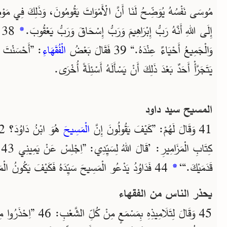
مُوسَى نَفْسُهُ يُوَضِّحُ لَنَا أَنَّ الْأَمْوَاتَ يَقُومُونَ، وَذَلِكَ فِي مَوْض
إِلَى اللهِ أَنَّهُ رَبُّ إِبْرَاهِيمَ وَرَبُّ إِسْحَاقَ وَرَبُّ يَعْقُوبَ.
*
8
وَالْجَمِيعُ أَحْيَاءٌ عِنْدَهُ.“ 39 فَقَالَ بَعْضُ
الْفُقَهَاءِ
يَتَجَرَّأْ أَحَدٌ بَعْدَ ذَلِكَ أَنْ يَسْأَلَهُ أَسْئِلَةً أُخْرَى.
المسيح سيد داود
41 وَقَالَ لَهُمْ: ”كَيْفَ يَقُولُونَ إِنَّ
الْمَسِيحَ
كِ
قَدَمَيْكَ.“‘
*
44 فَدَاوُدُ يَدْعُو الْمَسِيحَ سَيِّدَهُ فَكَيْفَ يَكُونُ الْمَسِيحُ ابْنَهُ؟“
يحذر الناس من الفقهاء
45 وَقَالَ لِتَلَامِيذِهِ بِمَسْم