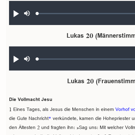
Audio file
Loaded
:
صامت
تشغيل
0.26%
Lukas 20 (Männerstim
Audio file
Loaded
:
صامت
تشغيل
0.22%
Lukas 20 (Frauenstimm
Die Vollmacht Jesu
1 Eines Tages, als Jesus die Menschen in einem
Vorhof v
die Gute Nachricht
*
verkündete, kamen die Hohepriester un
den Ältesten 2 und fragten ihn: »Sag uns: Mit welcher Voll