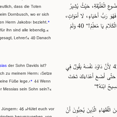
ُوعِ الْعُلَّيْقَةِ، حَيْثُ يُشِيرُ
utlich, dass die Toten
3 فَهُوَ رَبُّ أَحْيَاءٍ، لَا أَمْوَاتٍ،
eim Dornbusch, wo er sich
en Herrn Jakobs‹ bezieht.
*
: ”أَحْسَنْتَ الْكَلَامَ يَا مُعَلِّمُ!“ 40 وَلَمْ
für ihn sind alle lebendig.«
gesagt, Lehrer!« 40 Danach
هُوَ ابْنُ دَاوُدَ؟ 42 لِأَنَّ دَاوُدَ نَفْسَهُ يَقُولُ فِي
sias
der Sohn Davids ist?
ach zu meinem Herrn: ›Setze
تَابِ الْمَزَامِيرِ: ’قَالَ اللهُ لِسَيِّدِي: ”اِجْلِسْ عَنْ يَمِينِي 43 حَتَّى أَضَعَ أَعْدَاءَكَ تَحْتَ
deine Füße lege.‹
*
44 Wenn
er Messias sein Sohn sein?«
َعٍ مِنْ كُلِّ الشَّعْبِ: 46 ”اِحْذَرُوا مِنَ الْفُقَهَاءِ الَّذِينَ يُحِبُّونَ أَنْ
 Jüngern: 46 »Hütet euch vor
Gewändern herumzugehen, von