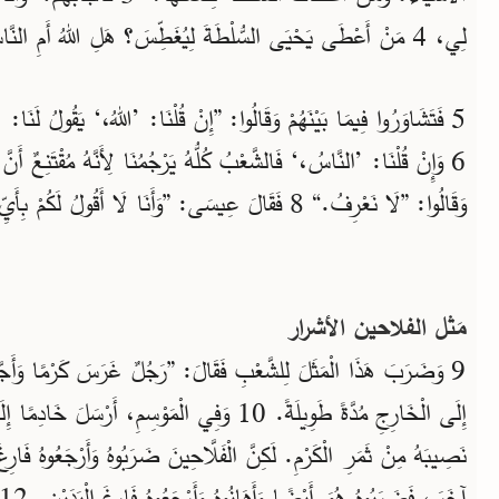
لِي، 4 مَنْ أَعْطَى يَحْيَى السُّلْطَةَ لِيُغَطِّسَ؟ هَلِ اللهُ أَمِ النَّاسُ؟“
5 فَتَشَاوَرُوا فِيمَا بَيْنَهُمْ وَقَالُوا: ”إِنْ قُلْنَا: ’اللهُ،‘ يَقُولُ لَنَا: ’
وَقَالُوا: ”لَا نَعْرِفُ.“ 8 فَقَالَ عِيسَى: ”وَأَنَا لَا أَقُولُ لَكُمْ بِأَيِّ سُلْطَةٍ أَعْمَلُ هَذِهِ الْأَشْيَاءَ.“
مَثل الفلاحين الأشرار
9 وَضَرَبَ هَذَا الْمَثَلَ لِلشَّعْبِ فَقَالَ: ”رَجُلٌ غَرَسَ كَرْمًا وَأَجَّرَ
إِلَى الْخَارِجِ مُدَّةً طَوِيلَةً. 10 وَفِي الْمَوْسِمِ، أَرْ