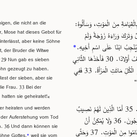
الْقِيَامَةِ مِنَ الْمَوْتِ، وَسَأَلُوهُ:
igen, die nicht an die
r, Mose hat dieses Gebot für
وَتَرَكَ وَرَاءَهُ زَوْجَةً وَلَمْ
nterlässt, aber keine Söhne
َ وَيُنْجِبُ ابْنًا عَلَى اسْمِ أَخِيهِ.
*
t, der Bruder die Witwe
29 فَكَانَ هُنَاكَ 7 إِخْوَةٍ، أَخَذَ الْأَوَّلُ زَوْجَةً وَمَاتَ وَلَمْ يُخَلِّفْ أَوْلادًا. 30 فَأَخَذَهَا الثَّانِي
29 Nun gab es sieben
31 وَالثَّالِثُ وَبَاقِي الـ7 وَلَمْ يُخَلِّفُوا أَوْلَادًا وَمَاتُوا. 32 وَآخِرَ الْكُلِّ مَاتَتِ الْمَرْأَةُ. 33 فَفِي
ohn gezeugt zu haben.
Rest der sieben, aber sie
die Frau. 33 Bei der
hatten sie geheiratet!«
34 فَأَجَابَهُمْ عِيسَى: ”أَهْلُ هَذَا الزَّمَنِ يَتَزَوَّجُونَ وَيُزَوَّجُونَ. 35 أَمَّا الَّذِينَ لَهُمْ نَصِيبٌ
ter heiraten und werden
der Auferstehung vom Tod
وَالْقِيَامَةِ مِنَ الْمَوْتِ، فَلَا يَتَزَوَّجُونَ وَلَا يُزَوَّجُونَ. 36 وَلَا يُمْكِنُ أَنْ
en. 36 Und dann können sie
لِأَنَّهُمْ قَامُوا مِنَ الْمَوْتِ. 37 وَحَتَّى
Söhne Gottes,
*
weil sie vom