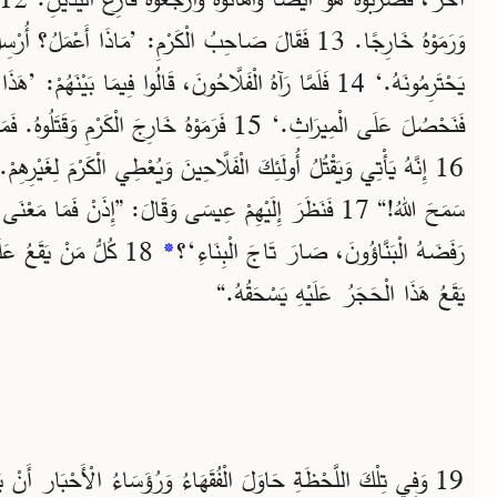
وَرَمَوْهُ خَارِجًا. 13 فَقَالَ صَاحِبُ الْكَرْمِ: ’مَاذَا أَعْمَلُ
يَحْتَرِمُونَهُ.‘ 14 فَلَمَّا رَآهُ الْفَلَّاحُونَ، قَالُوا فِيمَا بَيْنَهُمْ: 
فَنَحْصُلَ عَلَى الْمِيرَاثِ.‘ 15 فَرَمَوْهُ خَارِجَ الْكَرْ
16 إِنَّهُ يَأْتِي وَيَقْتُلُ أُولَئِكَ الْفَلَّاحِينَ وَيُعْطِي الْكَرْمَ لِغَيْرِهِ
سَمَحَ اللهُ!“ 17 فَنَظَرَ إِلَيْهِمْ عِيسَى وَقَالَ: ”إِذَنْ فَمَا م
رَفَضَهُ الْبَنَّاؤُونَ، صَارَ تَاجَ الْبِنَاءِ‘؟
*
18 كُلُّ مَنْ يَقَعُ ع
يَقَعُ هَذَا الْحَجَرُ عَلَيْهِ يَسْحَقُهُ.“
19 وَفِي تِلْكَ اللَّحْظَةِ حَاوَلَ الْفُقَهَاءُ وَرُؤَسَاءُ الْأَحْبَارِ أَنْ يَق