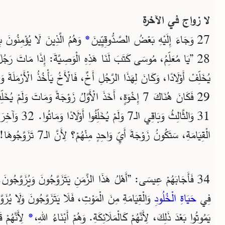
لا زواج في الآخرة
27 وَجَاءَ إِلَيْهِ بَعْضُ الصَّدُّوقِيِّينَ
*
وَهُمُ الَّذِينَ لَا يُؤْمِنُونَ بِ
28 ”يَا مُعَلِّمُ، مُوسَى كَتَبَ لَنَا هَذِهِ الْوَصِيَّةَ: إِذَا مَاتَ رَجُلٌ 
يُخَلِّفْ أَوْلَادًا، وَكَانَ لِهَذَا الرَّجُلِ أَخٌ، فَالْأَخُ يَأْخُذُ الْأَرْمَلَة
الْقِيَامَةِ، سَتَكُونُ زَوْجَةَ أَيِّ وَاحِدٍ مِنْهُمْ؟ لِأَنَّ الـ7 تَزَوَّجُوهَا!“
فِي
حَيَاةِ الْخُلُودِ
يَمُوتُوا بَعْدَ ذَلِكَ، لِأَنَّهُمْ كَالْمَلَائِكَةِ. وَهُمْ أَبْنَاءُ اللهِ،
*