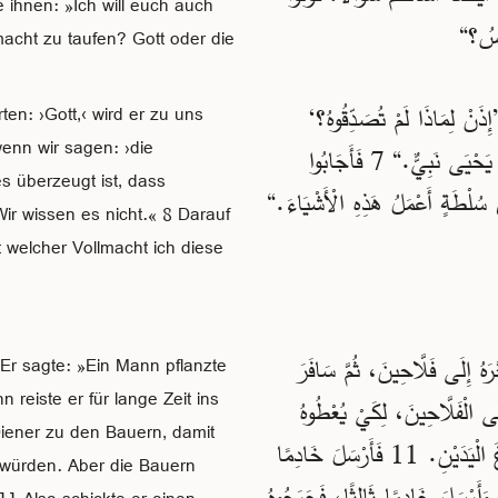
e ihnen: »Ich will euch auch
macht zu taufen? Gott oder die
إِذَنْ لِمَاذَا لَمْ تُصَدِّقُوهُ؟‘
en: ›Gott,‹ wird er zu uns
enn wir sagen: ›die
6 وَإِنْ قُلْنَا: ’النَّاسُ،‘ فَالشَّعْبُ كُلُّهُ يَرْجُمُنَا لِأَنَّهُ مُقْتَنِعٌ أَنَّ يَحْيَى نَبِيٌّ.“ 7 فَأَجَابُوا
s überzeugt ist, dass
ir wissen es nicht.« 8 Darauf
 welcher Vollmacht ich diese
هُ إِلَى فَلَّاحِينَ، ثُمَّ سَافَرَ
Er sagte: »Ein Mann pflanzte
reiste er für lange Zeit ins
سَلَ خَادِمًا إِلَى الْفَلَّاحِينَ، لِكَيْ يُعْطُوهُ
Diener zu den Bauern, damit
نَصِيبَهُ مِنْ ثَمَرِ الْكَرْمِ. لَكِنَّ الْفَلَّاحِينَ ضَرَبُوهُ وَأَرْجَعُوهُ فَارِغَ الْيَدَيْنِ. 11 فَأَرْسَلَ خَادِمًا
 würden. Aber die Bauern
آخَرَ، فَضَرَبُوهُ هُوَ أَيْضًا وَأَهَانُوهُ وَأَرْجَعُوهُ فَارِغَ الْيَدَيْنِ. 12 وَأَرْسَلَ خَادِمًا ثَالِثًا، فَجَرَحُوهُ