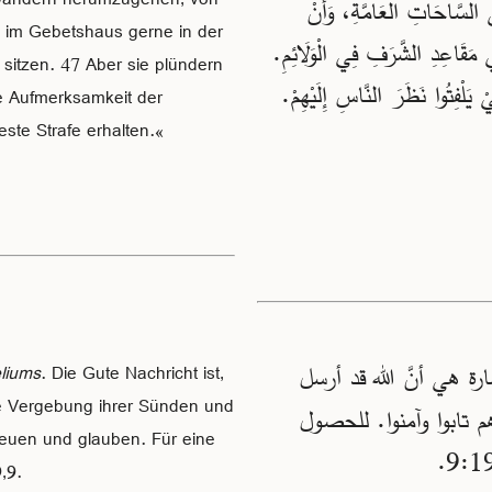
ِي السَّاحَاتِ الْعَامَّةِ، وَأَنْ
e im Gebetshaus gerne in der
 مَقَاعِدِ الشَّرَفِ فِي الْوَلَائِمِ.
sitzen. 47 Aber sie plündern
ْ يَلْفِتُوا نَظَرَ النَّاسِ إِلَيْهِمْ.
e Aufmerksamkeit der
ste Strafe erhalten.«
ة هي أنَّ الله قد أرسل
liums
. Die Gute Nachricht ist,
e Vergebung ihrer Sünden und
هم تابوا وآمنوا. للحصول
reuen und glauben. Für eine
,9.