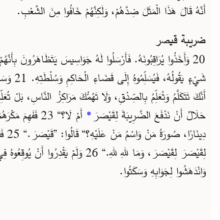
أَنَّهُ قَالَ هَذَا الْمَثَلَ ضِدَّهُمْ، وَلَكِنَّهُمْ خَافُوا مِنَ الشَّعْبِ.
ضريبة قيصر
20 وَأَخَذُوا يُرَاقِبُونَهُ. فَأَرْسَلُوا لَهُ جَوَاسِيسَ يَتَظَاهَرُونَ بِأَنَّهُم
شَيْءٍ يَقُولُهُ،
حَلَالٌ أَنْ نَدْفَعَ الضَّرِيبَةَ لِقَيْصَرَ
*
دِينَارً
لِقَيْصَرَ لِقَيْصَرَ، وَمَا للهِ للهِ.“ 26 وَلَمْ يَقْدِ
وَانْدَهَشُوا لِجَوَابِهِ وَسَكَتُوا.