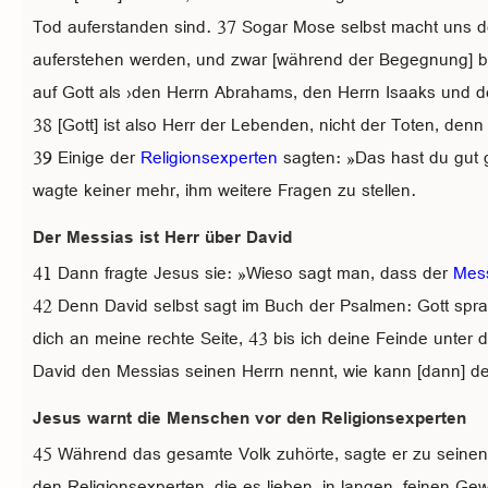
Tod auferstanden sind. 37 Sogar Mose selbst macht uns de
auferstehen werden, und zwar [während der Begegnung] b
auf Gott als ›den Herrn Abrahams, den Herrn Isaaks und d
38 [Gott] ist also Herr der Lebenden, nicht der Toten, denn 
39 Einige der
Religionsexperten
sagten: »Das hast du gut 
wagte keiner mehr, ihm weitere Fragen zu stellen.
Der Messias ist Herr über David
41 Dann fragte Jesus sie: »Wieso sagt man, dass der
Mes
42 Denn David selbst sagt im Buch der Psalmen: Gott spr
dich an meine rechte Seite, 43 bis ich deine Feinde unter 
David den Messias seinen Herrn nennt, wie kann [dann] d
Jesus warnt die Menschen vor den Religionsexperten
45 Während das gesamte Volk zuhörte, sagte er zu seinen
den Religionsexperten, die es lieben, in langen, feinen 