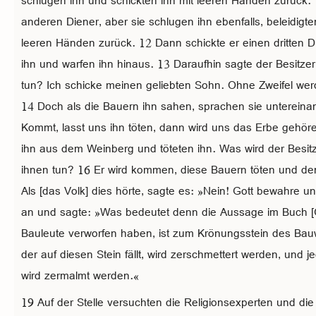
schlugen ihn und schickten ihn mit leeren Händen zurück. 
anderen Diener, aber sie schlugen ihn ebenfalls, beleidigte
leeren Händen zurück. 12 Dann schickte er einen dritten D
ihn und warfen ihn hinaus. 13 Daraufhin sagte der Besitzer
tun? Ich schicke meinen geliebten Sohn. Ohne Zweifel werd
14 Doch als die Bauern ihn sahen, sprachen sie untereinan
Kommt, lasst uns ihn töten, dann wird uns das Erbe gehöre
ihn aus dem Weinberg und töteten ihn. Was wird der Besit
ihnen tun? 16 Er wird kommen, diese Bauern töten und d
Als [das Volk] dies hörte, sagte es: »Nein! Gott bewahre u
an und sagte: »Was bedeutet denn die Aussage im Buch [Go
Bauleute verworfen haben, ist zum Krönungsstein des Ba
der auf diesen Stein fällt, wird zerschmettert werden, und jed
wird zermalmt werden.«
19 Auf der Stelle versuchten die Religionsexperten und die