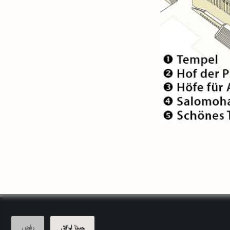
حسنا اوافق
رفض