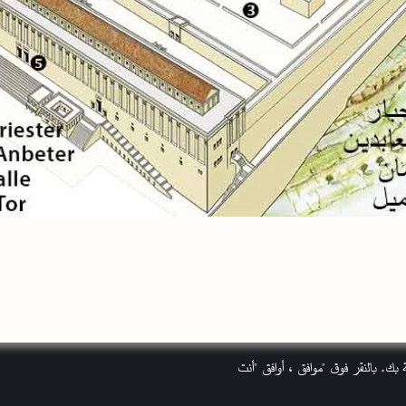
بك. بالنقر فوق "موافق ، أوافق "أنت