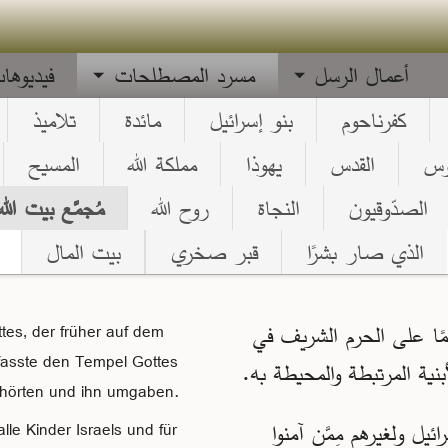
أعمال الرسل
مسرد المصطلحات
فيديوها
كفرناحوم
بنو إسرائيل
مائدة
تلاميذ
ّوس
القدس
يهوذا
مملكة الله
المسيح
الصدّوقيون
النجاة
روح الله
مُجمَّع بيت الله
الذي صار بشرًا
قبر صخري
بيت المال
ئمًا على الحرم الشريف في
es, der früher auf dem
fasste den Tempel Gottes
بنية المرتبطة والمحيطة به.
ehörten und ihn umgaben.
يل ولغيرهم مِمَّن آمنوا
le Kinder Israels und für