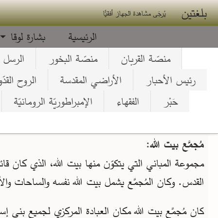
جاوز إلى المحتوى الرئيسي
بلغتين
يُرجَى مشاهدة الجهاز أفقيًّا
الرئيسية
بشارة لوقا
منصّة القربان
منصّة البخور
الرسل
رئيس الأحبار
الأراضي المقدسة
الروح القد
حَبْر
الفقهاء
الإمبراطوريّة الرومانيّة
مُجمَّع بيت الله:
مجموعة المباني التي يتكوّن منها بيت الله، الذي كان قا
القدس. وكان المُجمَّع يشمل بيت الله نفسه والساحات والأ
كان مُجمَّع بيت الله مكان العبادة المركزي لجميع بني إسرائ