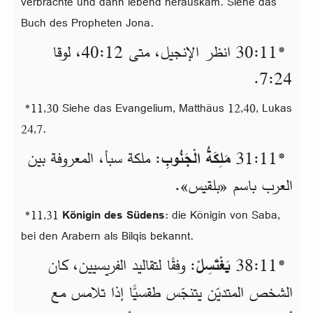
verbrachte und dann lebend herauskam. Siehe das
Buch des Propheten Jona.
*11‏:30 انظر الإنجيل، متى 12‏:40، لوقا
24‏:7.
*11,30 Siehe das Evangelium, Matthäus 12,40, Lukas
24,7.
*11‏:31
مَلِكَةُ الْجَنُوبِ
: ملكة سبأ، المعروفة بين
العرب باسم «بلقيس».
*11,31
Königin des Südens
: die Königin von Saba,
bei den Arabern als Bilqis bekannt.
*11‏:38
يَغْتَسِلْ
: وفقًا لتقاليد الفريسيين، كان
الشخص المتديّن يتنجّس طقسيًّا إذا تلامس مع