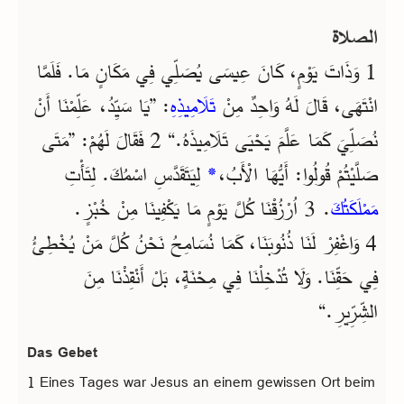
الصلاة
1 وَذَاتَ يَوْمٍ، كَانَ عِيسَى يُصَلِّي فِي مَكَانٍ مَا. فَلَمَّا
انْتَهَى، قَالَ لَهُ وَاحِدٌ مِنْ
تَلَامِيذِهِ
: ”يَا سَيِّدُ، عَلِّمْنَا أَنْ
نُصَلِّيَ كَمَا عَلَّمَ يَحْيَى تَلَامِيذَهُ.“ 2 فَقَالَ لَهُمْ: ”مَتَى
صَلَّيْتُمْ قُولُوا: أَيُّهَا الْأَبُ،
*
لِيَتَقَدَّسِ اسْمُكَ. لِتَأْتِ
مَمْلَكَتُكَ
. 3 اُرْزُقْنَا كُلَّ يَوْمٍ مَا يَكْفِينَا مِنْ خُبْزٍ.
4 وَاغْفِرْ لَنَا ذُنُوبَنَا، كَمَا نُسَامِحُ نَحْنُ كُلَّ مَنْ يُخْطِئُ
فِي حَقِّنَا. وَلَا تُدْخِلْنَا فِي مِحْنَةٍ، بَلْ أَنْقِذْنَا مِنَ
الشِّرِّيرِ.“
Das Gebet
1 Eines Tages war Jesus an einem gewissen Ort beim