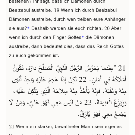
bestehen? Ihr sagt, dass ich Dämonen durch
Beelzebul austreibe. 19 Wenn ich durch Beelzebul
Dämonen austreibe, durch wen treiben eure Anhänger
sie aus?
*
Deshalb werden sie euch richten. 20 Aber
wenn ich durch den Finger Gottes
*
die Dämonen
austreibe, dann bedeutet dies, dass das Reich Gottes
zu euch gekommen ist.
21 ”عِنْدَمَا يَحْرُسُ الرَّجُلُ الْقَوِيُّ الْمُسَلَّحُ دَارَهُ، تَكُونُ
أَمْلَاكُهُ فِي أَمَانٍ. 22 لَكِنْ إِذَا هَجَمَ عَلَيْهِ وَاحِدٌ أَقْوَى
مِنْهُ وَغَلَبَهُ، فَإِنَّهُ يَأْخُذُ مِنْهُ سِلَاحَهُ الَّذِي يَتَّكِلُ عَلَيْهِ،
وَيُوَزِّعُ الْغَنِيمَةَ. 23 مَنْ لَيْسَ مَعِي فَهُوَ عَلَيَّ، وَمَنْ لَا
يَجْمَعُ مَعِي فَهُوَ يُفَرِّقُ.
21 Wenn ein starker, bewaffneter Mann sein eigenes