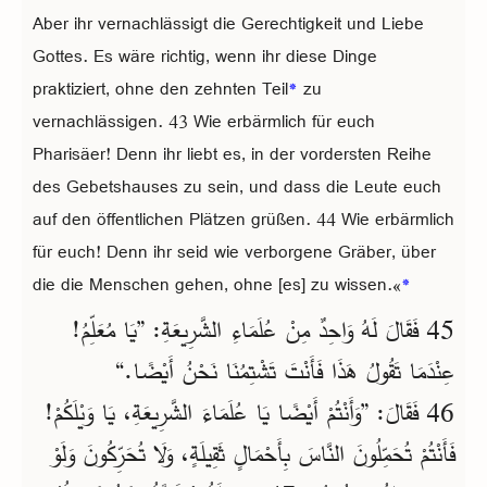
Aber ihr vernachlässigt die Gerechtigkeit und Liebe
Gottes. Es wäre richtig, wenn ihr diese Dinge
praktiziert, ohne den zehnten Teil
*
zu
vernachlässigen. 43 Wie erbärmlich für euch
Pharisäer! Denn ihr liebt es, in der vordersten Reihe
des Gebetshauses zu sein, und dass die Leute euch
auf den öffentlichen Plätzen grüßen. 44 Wie erbärmlich
für euch! Denn ihr seid wie verborgene Gräber, über
die die Menschen gehen, ohne [es] zu wissen.«
*
45 فَقَالَ لَهُ وَاحِدٌ مِنْ عُلَمَاءِ الشَّرِيعَةِ: ”يَا مُعَلِّمُ!
عِنْدَمَا تَقُولُ هَذَا فَأَنْتَ تَشْتِمُنَا نَحْنُ أَيْضًا.“
46 فَقَالَ: ”وَأَنْتُمْ أَيْضًا يَا عُلَمَاءَ الشَّرِيعَةِ، يَا وَيْلَكُمْ!
فَأَنْتُمْ تُحَمِّلُونَ النَّاسَ بِأَحْمَالٍ ثَقِيلَةٍ، وَلَا تُحَرِّكُونَ وَلَوْ