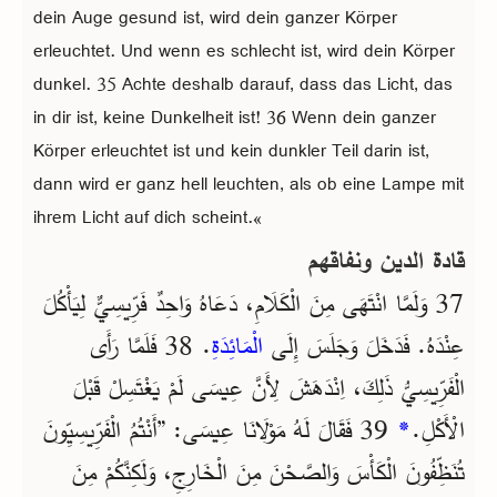
dein Auge gesund ist, wird dein ganzer Körper
erleuchtet. Und wenn es schlecht ist, wird dein Körper
dunkel. 35 Achte deshalb darauf, dass das Licht, das
in dir ist, keine Dunkelheit ist! 36 Wenn dein ganzer
Körper erleuchtet ist und kein dunkler Teil darin ist,
dann wird er ganz hell leuchten, als ob eine Lampe mit
ihrem Licht auf dich scheint.«
قادة الدين ونفاقهم
37 وَلَمَّا انْتَهَى مِنَ الْكَلَامِ، دَعَاهُ وَاحِدٌ فَرِّيسِيٌّ لِيَأْكُلَ
عِنْدَهُ. فَدَخَلَ وَجَلَسَ إِلَى
الْمَائِدَةِ
. 38 فَلَمَّا رَأَى
الْفَرِّيسِيُّ ذَلِكَ، اِنْدَهَشَ لِأَنَّ عِيسَى لَمْ يَغْتَسِلْ قَبْلَ
الْأَكْلِ.
*
39 فَقَالَ لَهُ مَوْلَانَا عِيسَى: ”أَنْتُمُ الْفَرِّيسِيِّونَ
تُنَظِّفُونَ الْكَأْسَ وَالصَّحْنَ مِنَ الْخَارِجِ، وَلَكِنَّكُمْ مِنَ