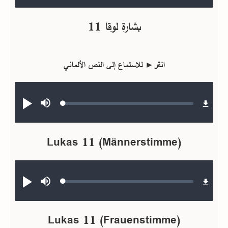
بشارة لوقا 11
انقر► للاستماع إلى النص الألماني
Audio file
Loaded
:
صامت
تشغيل
0.19%
Lukas 11 (Männerstimme)
Audio file
Loaded
:
صامت
تشغيل
0.17%
Lukas 11 (Frauenstimme)