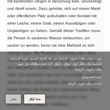
mit bestimmten Dingen in Berührung kam, verunreinigt
und rituell unrein. Dazu gehörte, sich auf einem Markt
oder öffentlichen Platz aufzuhalten oder Kontakt mit
einer Leiche, einem Grab, einem Aussätzigen oder
Ungläubigen zu haben. Gemäß dieser Tradition muss
die Person in sauberes Wasser eintauchen, um
sauber zu werden, bevor sie eine Mahlzeit zu sich
nehmen kann. Die Pharisäer erwarteten also, dass
نحن نستخدم ملفات تعريف الارتباط على هذا الموقع لتحسين تجربة المستخدم
Jesus auf diese Weise baden würde, da er sich auf
الخاصة بك. بالنقر فوق "موافق ، أوافق "أنت تمنح موافقتك على تعيين
den öffentlichen Straßen unter die Menschen gemischt
ملفات تعريف الارتباط.
hatte. Von jemandem, der nicht verunreinigt, sondern
سياسة الخصوصية
rituell rein war, wurde erwartet, dass er sich vor dem
إعدادات ملفات تعريف الارتباط
Essen einfach die Hände auf vorgeschriebene Weise
wusch. Diese Regeln stehen nicht in der Tora,
حسنا اوافق
رفض
sondern waren religiöse Traditionen.