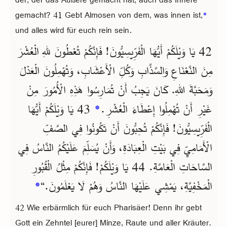
gemacht? 41 Gebt Almosen von dem, was innen ist,
*
und alles wird für euch rein sein.
42 يَا وَيْلَكُمْ أَيُّهَا الْفَرِّيسِيُّونَ! فَإِنَّكُمْ تُعْطُونَ للهِ الْعُشْرَ
مِنَ النَّعْنَاعِ وَالسَّذَّابِ وَكُلِّ الْأَعْشَابِ، وَتُهْمِلُونَ الْعَدْلَ
وَمَحَبَّةَ اللهِ. كَانَ يَجِبُ أَنْ تُمَارِسُوا هَذِهِ الْأُمُورَ مِنْ
غَيْرِ أَنْ تُهْمِلُوا إِعْطَاءَ الْعُشْرِ.
*
43 يَا وَيْلَكُمْ أَيُّهَا
الْفَرِّيسِيُّونَ! فَإِنَّكُمْ تُحِبُّونَ أَنْ تَكُونُوا فِي الصَّفِّ
الْأَمَامِيِّ فِي بَيْتِ الْعِبَادَةِ، وَأَنْ يُسَلِّمَ عَلَيْكُمُ النَّاسُ فِي
السَّاحَاتِ الْعَامَّةِ. 44 يَا وَيْلَكُمْ! فَإِنَّكُمْ مِثْلُ الْقُبُورِ
الْمَخْفِيَّةِ، يَمْشِي عَلَيْهَا النَّاسُ وَهُمْ لَا يَعْلَمُونَ.“
*
42 Wie erbärmlich für euch Pharisäer! Denn ihr gebt
Gott ein Zehntel [eurer] Minze, Raute und aller Kräuter.