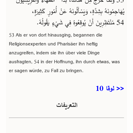
يُهَاجِمُونَهُ بِشِدَّةٍ، وَيَسْأَلُونَهُ عَنْ أُمُورٍ كَثِيرَةٍ،
54 مُنْتَظِرِينَ أَنْ يُوقِعُوهُ فِي شَيْءٍ يَقُولُهُ.
53 Als er von dort hinausging, begannen die
Religionsexperten und Pharisäer ihn heftig
anzugreifen, indem sie ihn über viele Dinge
ausfragten, 54 in der Hoffnung, ihn durch etwas, was
er sagen würde, zu Fall zu bringen.
<< لوقا 10
التعريفات