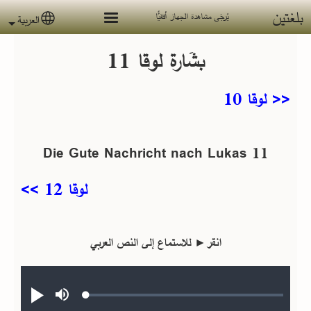
جاوز إلى المحتوى الرئيسي
بلغتين
يُرجَى مشاهدة الجهاز أفقيًّا
العربية
 language
بشَارة لوقا 11
<< لوقا 10
Die Gute Nachricht nach Lukas 11
لوقا 12 >>
انقر► للاستماع إلى النص العربي
Audio file
Loaded
:
صامت
تشغيل
0.20%