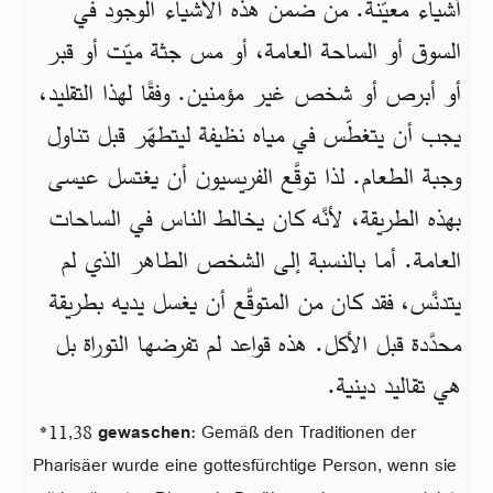
أشياء معيّنة. من ضمن هذه الأشياء الوجود في
السوق أو الساحة العامة، أو مس جثة ميّت أو قبر
أو أبرص أو شخص غير مؤمنين. وفقًا لهذا التقليد،
يجب أن يتغطّس في مياه نظيفة ليتطهّر قبل تناول
وجبة الطعام. لذا توقَّع الفريسيون أن يغتسل عيسى
بهذه الطريقة، لأنَّه كان يخالط الناس في الساحات
العامة. أما بالنسبة إلى الشخص الطاهر الذي لم
يتدنَّس، فقد كان من المتوقَّع أن يغسل يديه بطريقة
محدَّدة قبل الأكل. هذه قواعد لم تفرضها التوراة بل
هي تقاليد دينية.
*11,38
gewaschen
: Gemäß den Traditionen der
Pharisäer wurde eine gottesfürchtige Person, wenn sie