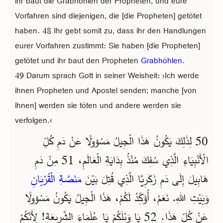
ihr baut die Grabhöhlen der Propheten, und eure
Vorfahren sind diejenigen, die [die Propheten] getötet
haben. 48 Ihr gebt somit zu, dass ihr den Handlungen
eurer Vorfahren zustimmt: Sie haben [die Propheten]
getötet und ihr baut den Propheten
Grabhöhlen
.
49 Darum sprach Gott in seiner Weisheit: ›Ich werde
ihnen Propheten und Apostel senden; manche [von
ihnen] werden sie töten und andere werden sie
verfolgen.‹
50 لِذَلِكَ يَكُونُ هَذَا الْجِيلُ مَسْؤولًا عَنْ دَمِ كُلِّ
الْأَنْبِيَاءِ الَّذِي سُفِكَ مُنْذُ بِدَايَةِ الْعَالَمِ، 51 مِنْ دَمِ
هَابِيلَ إِلَى دَمِ زَكَرِيَّا الَّذِي قُتِلَ بَيْنَ
مَنَصَّةِ الْقُرْبَانِ
وَبَيْتِ اللهِ. نَعَمْ، أُؤَكِّدُ لَكُمْ، هَذَا الْجِيلُ يَكُونُ مَسْؤولًا
عَنْ كُلِّ هَذَا. 52 يَا وَيْلَكُمْ يَا عُلَمَاءَ الشَّرِيعَةِ! لِأَنَّكُمْ