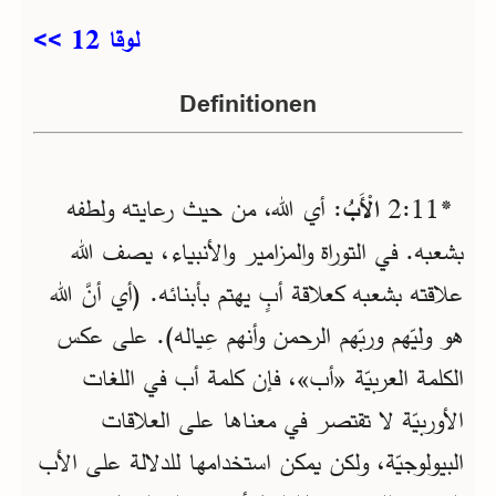
لوقا 12 >>
Definitionen
*11‏:2
الْأَبُ
: أي الله، من حيث رعايته ولطفه
بشعبه. في التوراة والمزامير والأنبياء، يصف الله
علاقته بشعبه كعلاقة أبٍ يهتم بأبنائه. (أي أنَّ الله
هو وليّهم وربّهم الرحمن وأنهم عِياله). على عكس
الكلمة العربيّة «أب»، فإن كلمة أب في اللغات
الأوربيّة لا تقتصر في معناها على العلاقات
البيولوجيّة، ولكن يمكن استخدامها للدلالة على الأب