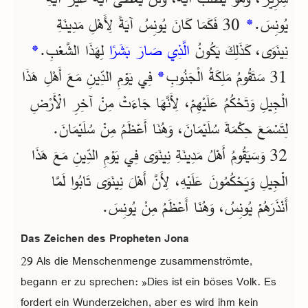
يُونِسَ.
*
30 فَكَمَا كَانَ يُونِسُ آيَةً لِأَهْلِ مَدِينَةِ
نِينَوَى، كَذَلِكَ يَكُونُ
الَّذِي صَارَ بَشَرًا
لِهَذَا الشَّعْبِ.
*
31 سَتَقُومُ مَلِكَةُ الْجَنُوبِ
*
فِي يَوْمِ الدِّينِ مَعَ أَهْلِ هَذَا
الْجِيلِ وَتَحْكُمُ عَلَيْهِمْ، لِأَنَّهَا جَاءَتْ مِنْ آخِرِ الْأَرْضِ
لِتَسْمَعَ حِكْمَةَ سُلَيْمَانَ، وَهُنَا أَعْظَمُ مِنْ سُلَيْمَانَ.
32 وَسَيَقُومُ أَهْلُ مَدِينَةِ نِينَوَى فِي يَوْمِ الدِّينِ مَعَ هَذَا
الْجِيلِ وَيَحْكُمُونَ عَلَيْهِ، لِأَنَّ أَهْلَ نِينَوَى تَابُوا لَمَّا
أَنْذَرَهُمْ يُونِسُ، وَهُنَا أَعْظَمُ مِنْ يُونِسَ.
Das Zeichen des Propheten Jona
29 Als die Menschenmenge zusammenströmte,
begann er zu sprechen: »Dies ist ein böses Volk. Es
fordert ein Wunderzeichen, aber es wird ihm kein