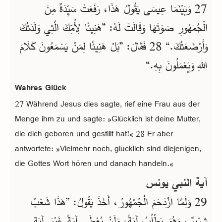
27 وَبَيْنَمَا عِيسَى يَقُولُ هَذَا، رَفَعَتْ سَيِّدَةٌ مِنَ
الْجُمْهُورِ صَوْتَهَا وَقَالَتْ لَهُ: ”هَنِيئًا لِأُمِّكَ الَّتِي وَلَدَتْكَ
وَأَرْضَعَتْكَ.“ 28 فَقَالَ: ”بَلْ هَنِيئًا لِمَنْ يَسْمَعُونَ كَلَامَ
اللهِ وَيَعْمَلُونَ بِهِ.“
Wahres Glück
27 Während Jesus dies sagte, rief eine Frau aus der
Menge ihm zu und sagte: »Glücklich ist deine Mutter,
die dich geboren und gestillt hat!« 28 Er aber
antwortete: »Vielmehr noch, glücklich sind diejenigen,
die Gottes Wort hören und danach handeln.«
آية النبي يونس
29 وَلَمَّا ازْدَحَمَ الْجُمْهُورُ، أَخَذَ يَقُولُ: ”هَذَا شَعْبٌ
شِرِّيرٌ، وَهُوَ يَطْلُبُ آيَةً، وَلَنْ يُعْطَى آيَةً غَيْرَ آيَةِ