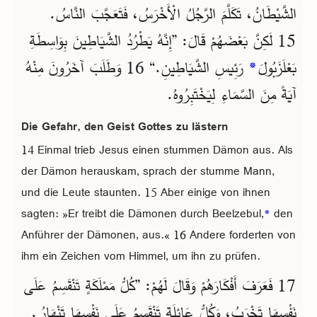
الشَّيْطَانُ، تَكَلَّمَ الرَّجُلُ الْأَخْرَسُ، فَتَعَجَّبَ النَّاسُ.
15 لَكِنَّ بَعْضَهُمْ قَالَ: ”إِنَّهُ يَطْرُدُ الشَّيَاطِينَ بِوَاسِطَةِ
بَعْلَزَبُولَ
*
رَئِيسِ الشَّيَاطِينِ.“ 16 وَطَلَبَ آخَرُونَ مِنْهُ
آيَةً مِنَ السَّمَاءِ لِيَخْتَبِرُوهُ.
Die Gefahr, den Geist Gottes zu lästern
14 Einmal trieb Jesus einen stummen Dämon aus. Als
der Dämon herauskam, sprach der stumme Mann,
und die Leute staunten. 15 Aber einige von ihnen
sagten: »Er treibt die Dämonen durch Beelzebul,
*
den
Anführer der Dämonen, aus.« 16 Andere forderten von
ihm ein Zeichen vom Himmel, um ihn zu prüfen.
17 فَعَرَفَ أَفْكَارَهُمْ وَقَالَ لَهُمْ: ”كُلُّ مَمْلَكَةٍ تَنْقَسِمُ عَلَى
نَفْسِهَا تَخْرَبُ، وَكُلُّ عَائِلَةٍ تَنْقَسِمُ عَلَى نَفْسِهَا تَنْهَارُ.