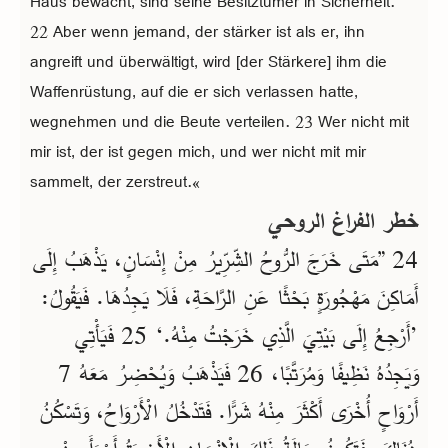
Haus bewacht, sind seine Besitztümer in Sicherheit.
22 Aber wenn jemand, der stärker ist als er, ihn
angreift und überwältigt, wird [der Stärkere] ihm die
Waffenrüstung, auf die er sich verlassen hatte,
wegnehmen und die Beute verteilen. 23 Wer nicht mit
mir ist, der ist gegen mich, und wer nicht mit mir
sammelt, der zerstreut.«
خطر الفراغ الروحي
24 ”مَتَى خَرَجَ الرُّوحُ الشِّرِّيرُ مِنْ إِنْسَانٍ، يَذْهَبُ إِلَى
أَمَاكِنَ مَهْجُورَةٍ بَحْثًا عَنِ الرَّاحَةِ، فَلَا يَجِدُهَا. فَيَقُولُ:
’أَرْجِعُ إِلَى بَيْتِيَ الَّذِي خَرَجْتُ مِنْهُ.‘ 25 فَيَأْتِي
وَيَجِدُهُ نَظِيفًا وَمُرَتَّبًا، 26 فَيَذْهَبُ وَيُحْضِرُ مَعَهُ 7
أَرْوَاحٍ أُخْرَى أَكْثَرَ مِنْهُ شَرًّا. فَتَدْخُلُ الْأَرْوَاحُ، وَتَسْكُنُ