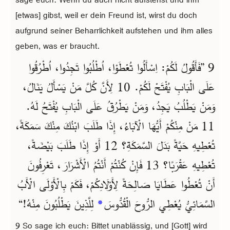
[etwas] gibst, weil er dein Freund ist, wirst du doch
aufgrund seiner Beharrlichkeit aufstehen und ihm alles
geben, was er braucht.
9 ”فَأَقُولُ لَكُمْ: اِسْأَلُوا تُعْطَوْا، اُطْلُبُوا تَجِدُوا، اُطْرُقُوا
عَلَى الْبَابِ يُفْتَحْ لَكُمْ. 10 لِأَنَّ كُلَّ مَنْ يَسْأَلُ يَنَالُ،
وَمَنْ يَطْلُبُ يَجِدُ، وَمَنْ يَطْرُقُ عَلَى الْبَابِ يُفْتَحُ لَهُ.
11 مَنْ مِنْكُمْ أَيُّهَا الْآبَاءُ، إِذَا طَلَبَ ابْنُكَ مِنْكَ سَمَكَةً،
تُعْطِيهِ حَيَّةً بَدَلَ السَّمَكَةِ؟ 12 أَوْ إِذَا طَلَبَ بَيْضَةً،
تُعْطِيهِ عَقْرَبًا؟ 13 فَإِنْ كُنْتُمْ أَنْتُمُ الْأَشْرَارَ، تَعْرِفُونَ
أَنْ تُعْطُوا عَطَايَا صَالِحَةً لِأَوْلَادِكُمْ، فَكَمْ بِالْأَوْلَى الْأَبُ
السَّمَائِيُّ يُعْطِي الرُّوحَ الْقُدُّوسَ
*
لِلَّذِينَ يَطْلُبُونَ مِنْهُ!“
9 So sage ich euch: Bittet unablässig, und [Gott] wird