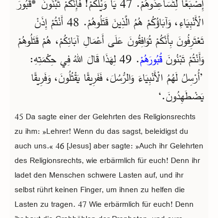
إِصْبَعًا لِتُسَاعِدُوهُمْ. 47 يَا وَيْلَكُمْ! فَإِنَّكُمْ تَبْنُونَ *قُبُورَ
الْأَنْبِيَاءِ، وَآبَاؤُكُمْ هُمُ الَّذِينَ قَتَلُوهُمْ. 48 أَنْتُمْ إِذَنْ
تَعْتَرِفُونَ بِأَنَّكُمْ تُوَافِقُونَ عَلَى أَعْمَالِ آبَائِكُمْ، هُمْ قَتَلُوهُمْ
وَأَنْتُمْ تَبْنُونَ
قُبُورَهُمْ
. 49 لِهَذَا قَالَ اللهُ فِي حِكْمَتِهِ:
’أُرْسِلُ لَهُمُ الْأَنْبِيَاءَ وَالرُّسُلَ، فَفَرِيقًا يَقْتُلُونَ، وَفَرِيقًا
يَضْطَهِدُونَ.‘
45 Da sagte einer der Gelehrten des Religionsrechts
zu ihm: »Lehrer! Wenn du das sagst, beleidigst du
auch uns.« 46 [Jesus] aber sagte: »Auch ihr Gelehrten
des Religionsrechts, wie erbärmlich für euch! Denn ihr
ladet den Menschen schwere Lasten auf, und ihr
selbst rührt keinen Finger, um ihnen zu helfen die
Lasten zu tragen. 47 Wie erbärmlich für euch! Denn