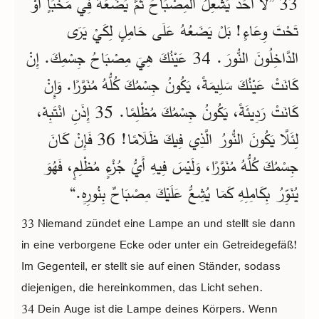
33 ”لَا أَحَدَ يُشْعِلُ الْمِصْبَاحَ ثُمَّ يَضَعُهُ فِي مَخْبَأٍ أَوْ
تَحْتَ وِعَاءٍ! بَلْ يَضَعُهُ عَلَى حَامِلٍ لِكَيْ يَرَى
الدَّاخِلُونَ النُّورَ. 34 عَيْنُكَ هِيَ مِصْبَاحُ جِسْمِكَ. إِنْ
كَانَتْ عَيْنُكَ سَلِيمَةً، يَكُونُ جِسْمُكَ كُلُّهُ مُنَوَّرًا. وَإِنْ
كَانَتْ رَدِيئَةً، يَكُونُ جِسْمُكَ مُظْلِمًا. 35 إِذَنِ انْتَبِهْ،
لِئَلَّا يَكُونَ النُّورُ الَّذِي فِيكَ ظَلَامًا! 36 فَإِنْ كَانَ
جِسْمُكَ كُلُّهُ مُنَوَّرًا، وَلَيْسَ فِيهِ أَيُّ جُزْءٍ مُظْلِمٍ، فَهُوَ
يُنَوِّرُ بِكَامِلِهِ كَمَا يُشِعُّ عَلَيْكَ مِصْبَاحٌ بِنُورِهِ.“
33 Niemand zündet eine Lampe an und stellt sie dann
in eine verborgene Ecke oder unter ein Getreidegefäß!
Im Gegenteil, er stellt sie auf einen Ständer, sodass
diejenigen, die hereinkommen, das Licht sehen.
34 Dein Auge ist die Lampe deines Körpers. Wenn