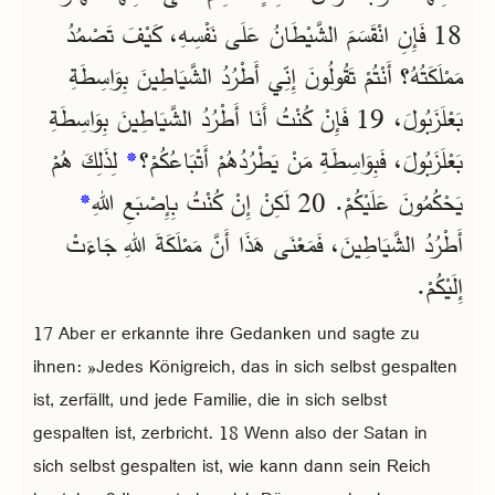
18 فَإِنِ انْقَسَمَ الشَّيْطَانُ عَلَى نَفْسِهِ، كَيْفَ تَصْمُدُ
مَمْلَكَتُهُ؟ أَنْتُمْ تَقُولُونَ إِنِّي أَطْرُدُ الشَّيَاطِينَ بِوَاسِطَةِ
بَعْلَزَبُولَ، 19 فَإِنْ كُنْتُ أَنَا أَطْرُدُ الشَّيَاطِينَ بِوَاسِطَةِ
بَعْلَزَبُولَ، فَبِوَاسِطَةِ مَنْ يَطْرُدُهُمْ أَتْبَاعُكُمْ؟
*
لِذَلِكَ هُمْ
يَحْكُمُونَ عَلَيْكُمْ. 20 لَكِنْ إِنْ كُنْتُ بِإِصْبَعِ اللهِ
*
أَطْرُدُ الشَّيَاطِينَ، فَمَعْنَى هَذَا أَنَّ مَمْلَكَةَ اللهِ جَاءَتْ
إِلَيْكُمْ.
17 Aber er erkannte ihre Gedanken und sagte zu
ihnen: »Jedes Königreich, das in sich selbst gespalten
ist, zerfällt, und jede Familie, die in sich selbst
gespalten ist, zerbricht. 18 Wenn also der Satan in
sich selbst gespalten ist, wie kann dann sein Reich