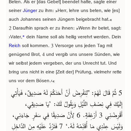
Beten. Als er [das Gebet] beendet hatte, sagte einer
seiner
Jünger
zu ihm: »Herr, lehre uns beten, wie [es]
auch Johannes seinen Jüngern beigebracht hat.«
2 Daraufhin sprach er zu ihnen: »Wenn ihr betet, sagt:
›Vater,
*
dein Name soll als heilig verehrt werden. Dein
Reich
soll kommen. 3 Versorge uns jeden Tag mit
genügend Brot, 4 und vergib uns unsere Sünden, wie
wir selbst jedem vergeben, der uns Unrecht tut. Und
bring uns nicht in eine [Zeit der] Prüfung, vielmehr rette
uns vor dem Bösen.‹«
5 ثُمَّ قَالَ لَهُمْ: ”لِنَفْرِضْ أَنَّ أَحَدَكُمْ لَهُ صَدِيقٌ، فَيَأْتِي
إِلَيْكَ فِي نِصْفِ اللَّيْلِ وَيَقُولُ لَكَ: ’يَا صَدِيقِي،
أَقْرِضْنِي 3 أَرْغِفَةٍ. 6 لِأَنَّ صَدِيقًا فِي سَفَرٍ جَاءَنِي،
وَلَيْسَ عِنْدِي مَا أُقَدِّمُهُ لَهُ.‘ 7 فَتَرُدَّ عَلَيْهِ مِنَ الدَّاخِلِ