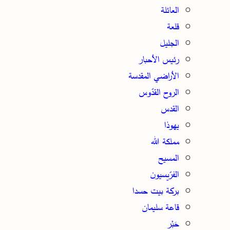
العائلة
قلعة
الجليل
رئيس الأحبار
الأراضي المقدسة
الروح القدّوس
القدس
يهوذا
مملكة الله
المسيح
الفرّيسيون
بركة بيت حسدا
قاعة سليمان
حَبْر