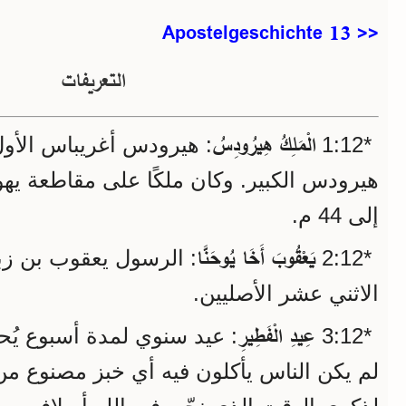
Apostelgeschichte 13 >>
التعريفات
الْمَلِكُ هِيرُودِسُ
*12‏:1
هيرودس أغريباس الأول، 
إلى 44 م.
يَعْقُوبَ أَخَا يُوحَنَّا
*12‏:2
الرسول يعقوب بن زبدي
الاثني عشر الأصليين.
عِيدِ الْفَطِيرِ
*12‏:3
عيد سنوي لمدة أسبوع يُحت،
لم يكن الناس يأكلون فيه أي خبز مصنوع من ا