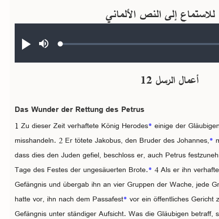
 للاستماع إلى النص الألماني
Audio file
Loaded
:
Abspielen
Stumm
0.34%
schalten
أعمال الرسل 12
Das Wunder der Rettung des Petrus
1 Zu dieser Zeit verhaftete König Herodes
*
einige der Gläubigen
misshandeln. 2 Er tötete Jakobus, den Bruder des Johannes,
*
m
dass dies den Juden gefiel, beschloss er, auch Petrus festzun
Tage des Festes der ungesäuerten Brote.
*
4 Als er ihn verhafte
Gefängnis und übergab ihn an vier Gruppen der Wache, jede Gru
hatte vor, ihn nach dem Passafest
*
vor ein öffentliches Gericht 
Gefängnis unter ständiger Aufsicht. Was die Gläubigen betraff, s