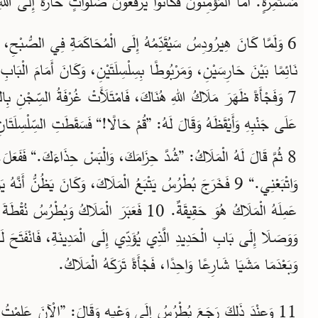
مُسْتَمِرَّةٍ. أَمَّا الْمُؤْمِنُونَ فَكَانُوا يَرْفَعُونَ صَلَوَاتٍ حَارَّةً إِلَى الل.
وَلَمَّا كَانَ هِيرُودِسُ سَيُقَدِّمُهُ إِلَى الْمُحَاكَمَةِ فِي الصُّبْحِ، كَا
نَائِمًا بَيْنَ حَارِسَيْنِ، وَمَرْبُوطًا بِسِلْسِلَتَيْنِ، وَكَانَ أَمَامَ الْب.
وَفَجْأَةً ظَهَرَ مَلَاكُ اللهِ هُنَاكَ، فَامْتَلَأَتْ غُرْفَةُ السِّجْنِ بِا
عَلَى جَنْبِهِ وَأَيْقَظَهُ وَقَالَ لَهُ: ”قُمْ حَالًا!“ فَسَقَطَتِ السِّلْسِلَتَا.
ثُمَّ قَالَ لَهُ الْمَلَاكُ: ”شُدَّ حِزَامَكَ، وَالْبَسْ حِذَاءَكَ.“ فَفَعَلَ. ثُ
وَاتْبَعْنِي.“ 9 فَخَرَجَ بُطْرُسُ يَتْبَعُ الْمَلَاكَ، وَكَانَ يَظُنُّ أَنَّ
عَمِلَهُ الْمَلَاكُ هُوَ حَقِيقَةٌ. 10 فَعَبَرَ الْمَلَاكُ وَ،
وَوَصَلَا إِلَى بَابِ الْحَدِيدِ الَّذِي يُؤَدِّي إِلَى الْمَدِينَةِ، فَانْفَتَحَ .
وَبَعْدَمَا مَشَيَا شَارِعًا وَاحِدًا، فَجْأَةً تَرَكَهُ الْمَلَاكُ.
وَعِنْدَ ذَلِكَ رَجَعَ بُطْرُسُ إِلَى وَعْيِهِ وَقَالَ: ”الْآنَ عَلِمْتُ بِالتَ