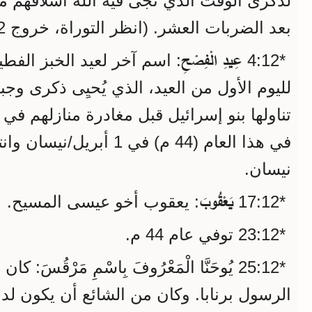
لذكرى الوقت الذي نجّى فيه الله أسلافهم 
بعد الضربات العشر. (انظر التوراة، خروج 12‏:14‏-20، 31‏-39).
عِيدِ الْفِصْحِ
*12‏:4
اسم آخر لعيد الخبز الفطير.
لليوم الأول من العيد، الذي يُحيِى ذكرى وجبة
تناولها بنو إسرائيل قبل مغادرة منازلهم في 
نيسان.
يَعْقُوبَ
*12‏:17
: يعقوب أخو عيسى المسيح.
*12‏:23 توفي عام 44 م.
‏:25 يُوحَنَّا الْمَعْرُوفَ بِاسْمِ مَرْقُسَ:
الرسول برنابا. وكان من الشائع أن يكون لد