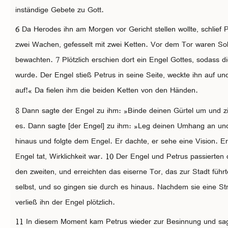
inständige Gebete zu Gott.
6 Da Herodes ihn am Morgen vor Gericht stellen wollte, schlief 
zwei Wachen, gefesselt mit zwei Ketten. Vor dem Tor waren Sol
bewachten. 7 Plötzlich erschien dort ein Engel Gottes, sodass die
wurde. Der Engel stieß Petrus in seine Seite, weckte ihn auf un
auf!« Da fielen ihm die beiden Ketten von den Händen.
8 Dann sagte der Engel zu ihm: »Binde deinen Gürtel um und zi
es. Dann sagte [der Engel] zu ihm: »Leg deinen Umhang an und 
hinaus und folgte dem Engel. Er dachte, er sehe eine Vision. Er
Engel tat, Wirklichkeit war. 10 Der Engel und Petrus passierte
den zweiten, und erreichten das eiserne Tor, das zur Stadt führte
selbst, und so gingen sie durch es hinaus. Nachdem sie eine S
verließ ihn der Engel plötzlich.
11 In diesem Moment kam Petrus wieder zur Besinnung und sagt