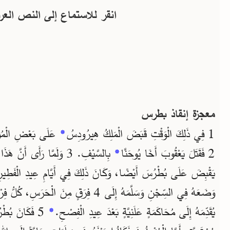
انقر للاستماع إلى النص العر
معجزة إنقاذ بطرس
عَلَى بَعْضِ الْمُؤْم.
*
1 فِي ذَلِكَ الْوَقْتِ قَبَضَ الْمَلِكُ هِيرُودِسُ
بِالسَّيْفِ. 3 وَلَمَّا رَأَى أَ
*
2 فَقَتَلَ يَعْقُوبَ أَخَا يُوحَنَّا
يَقْبِضَ عَلَى بُطْرُسَ أَيْضًا، وَكَانَ ذَلِكَ فِي أَيَّامِ عِيدِ الْفَطِي.
فَكَانَ بُطْر
*
يُقَدِّمَهُ إِلَى مُحَاكَمَةٍ عَلَنِيَّةٍ بَعْدَ عِيدِ الْفِصْحِ.