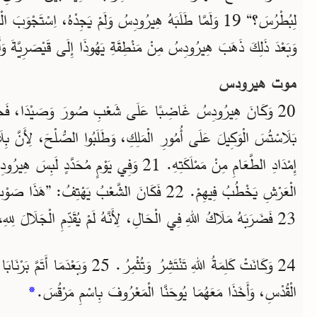
لِبُطْرُسَ؟“ 19 وَلَمَّا طَلَبَهُ هِيرُودِسُ وَلَمْ يَجِدْهُ، اِسْتَجْوَ.
وَبَعْدَ ذَلِكَ ذَهَبَ هِيرُودِسُ مِنْ مَنْطِقَةِ يَهُوذَا إِلَى قَيْصَرِيَّةَ وَ.
موت هيرودس
وَكَانَ هِيرُودِسُ غَاضِبًا عَلَى شَعْبِ صُورَ وَصَيْدَا، فَجَاءَ إِلَيْه
بَلَاسْتُسَ الْوَكِيلَ عَلَى أُمُورِ الْمَلِكِ، وَطَلَبُوا الصُّلْحَ، لِأَنَّ ب
إِمْدَادِ الطَّعَامِ مِنْ مَمْلَكَتِهِ. 21 وَفِي يَوْمٍ مُحَد
الْعَرْشِ يَخْطُبُ فِيهِمْ. 22 فَكَانَ الشَّعْبُ يَهْتِف.“
23 فَضَرَبَهُ مَلَاكُ اللهِ فِي الْحَالِ، لِأَنَّهُ لَمْ يُقَدِّمِ الْجَلَالَ لِلهِ، فَأَكَلَهُ الدُّودُ وَمَاتَ.
وَكَانَتْ كَلِمَةُ اللهِ تَنْتَشِرُ وَتُثْمِرُ. 
*
الْقُدْسِ، وَأَخَذَا مَعَهُمَا يُوحَنَّا الْمَعْرُوفَ بِاسْمِ مَرْقُسَ.