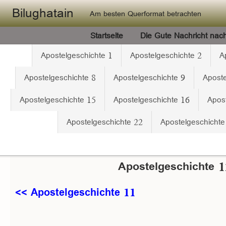
Skip to main content
Bilughatain
Am besten Querformat betrachten
Startseite
Die Gute Nachricht nac
Apostelgeschichte 1
Apostelgeschichte 2
A
Apostelgeschichte 8
Apostelgeschichte 9
Aposte
Apostelgeschichte 15
Apostelgeschichte 16
Apos
Apostelgeschichte 22
Apostelgeschichte
Apostelgeschichte 1
<< Apostelgeschichte 11