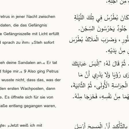
هِ مِنْ أَجْلِهِ
6 نَ بُطْرُسُ فِي تِلْكَ اللَّيْلَةِ
Petrus in jener Nacht zwischen
daten, die das Gefängnis
َابِ جُنُودٌ يَحْرُسُونَ السِّجْنَ
 Gefängniszelle mit Licht erfüllt
7 لنُّورِ، وَضَرَبَ الْمَلَاكُ بُطْرُسَ
d sprach zu ihm: »Steh sofort
نِ مِنْ يَدَيْهِ
8 مَّ قَالَ لَهُ: ”اِلْبَسْ عَبَايَتَكَ
eh deine Sandalen an.« Er tat
folge mir.« 9 Also ging Petrus
هُ يَرَى رُؤْيَا وَلَا يَدْرِي أَنَّ مَا
 wusste nicht, dass das, was der
بُطْرُسُ نُقْطَةَ الْحِرَاسَةِ الْأُولَى، ثُمَّ الثَّانِيَةَ
n den ersten Wachposten, dann
لَهُمَا مِنْ نَفْسِهِ، فَخَرَجَا مِنْهُ
. Es öffnete sich für sie von
traße entlang gegangen waren,
11 ّأْكِيدِ أَنَّ الْمَسِيحَ أَرْسَلَ
e: »Jetzt weiß ich mit