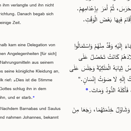
 ihm verlangte und ihn nicht
بَ الْحَرَسَ، ثُمَّ أَمَرَ بِإِعْدَامِهِمْ
nrichtung. Danach begab sich
أَقَامَ فِيهَا بَعْضَ الْوَقْتِ
inige Zeit.
20 ِ وَفْدٌ مِنْهُمْ وَاسْتَمَالُوا
halb kam eine Delegation von
hen Angelegenheiten [für sich]
ِلَادَهُمْ كَانَتْ تَحْصُلُ عَلَى
 Nahrungsmitteln aus seinem
َّدٍ لَبِسَ هِيرُودِسُ ثِيَابَهُ الْمَلَكِيَّةَ وَجَلَسَ عَلَى
s seine königliche Kleidung an,
ُ: ”هَذَا صَوْتُ إِلَهٍ لَا صَوْتُ إِنْسَانٍ
k rief: »Dies ist die Stimme
*
Gottes schlug ihn in dem
hn, und er starb.
*
24 25 وَبَعْدَمَا أَتَمَّ بَرْنَابَا وَشَاوُلُ خِدْمَتَهُمَا، رَجَعَا مِنَ
 25 Nachdem Barnabas und Saulus
k und nahmen Johannes, bekannt