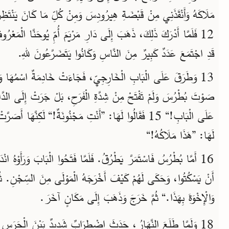
مَلَاكَهُ وَأَنْقَذَنِي مِنْ قَبْضَةِ هِيرُودِسَ وَمِنْ كُلِّ مَا كَانَ يَنْتَظِ.“
فَلَمَّا أَدْرَكَ ذَلِكَ، ذَهَبَ إِلَى دَارِ مَرْيَمَ أُمِّ يُوحَنَّا الْمَعْر
قَدِ اجْتَمَعَ عَدَدٌ كَبِيرٌ مِنَ النَّاسِ وَكَانُوا يَتَضَرَّعُونَ للهِ.
صَوْتَ بُطْرُسَ وَلَمْ تَفْتَحْ مِنْ شِدَّةِ الْفَرَحِ، بَلْ جَرَتْ إِلَى الدَ
عَلَى الْبَابِ!“ 15 فَقَالُوا لَهَا: ”أَنْتِ مَجْنُونَةٌ!“ لَكِنَّهَا 
لَهَا: ”هَذَا مَلَاكُهُ!“
أَنْ يَسْكُتُوا، وَحَكَى لَهُمْ كَيْفَ أَخْرَجَهُ الْمَوْلَى مِنَ السِّجْنِ. ثُم
وَالْإِخْوَةَ بِهَذَا.“ ثُمَّ خَرَجَ وَذَهَبَ إِلَى مَكَانٍ آخَرَ.
وَلَمَّا طَلَعَ النَّهَارُ، حَدَثَ اضْطِرَابٌ شَدِيدٌ بَيْنَ الْحَرَسِ وَ