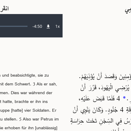
بي
انقر
Remaining
-
4:50
1x
Wiedergabegeschwindigkeit
Time
ِنِينَ وَقَصَدَ أَنْ يُؤْذِيَهُمْ
 und beabsichtigte, sie zu
it dem Schwert. 3 Als er sah,
نَّ هَذَا يُرْضِي الْيَهُودَ، قَرَّرَ أَنْ
ehmen. Dies war während der
4 فَلَمَّا قَبَضَ عَلَيْهِ،
*
رِ
t hatte, brachte er ihn ins
وَضَعَهُ فِي السِّجْنِ وَسَلَّمَهُ إِلَى 4 فِرَقٍ مِنَ الْحَرَسِ، كُلُّ فِرْقَةٍ 4 جُنُودٍ. وَكَانَ يَنْوِي أَنْ
ppe [hatte] vier Soldaten. Er
5 ُسُ فِي السِّجْنِ تَحْتَ حِرَاسَةٍ
zu stellen. 5 Also war Petrus im
ie erhoben für ihn [unablässig]