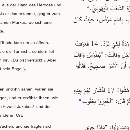
ch aus der Hand des Herodes und
رُهُ الشَّعْبُ الْيَهُودِيُّ
Als er das erkannte, ging er zum
12 ُوفِ بِاسْمِ مَرْقُسَ، حَيْثُ كَانَ
Namen Markus, wo sich eine
te.
13 وَطَرَقَ عَلَى الْبَابِ الْخَارِجِيِّ، فَجَاءَتْ خَادِمَةٌ اسْمُهَا وَرْدَةٌ لِكَيْ تَرُدَّ. 14 فَعَرَفَتْ
 Rhoda kam um zu öffnen.
e die Tür nicht, sondern lief
ّاخِلِ وَقَالَتْ: ”بُطْرُسُ وَاقِفٌ
 ihr: »Du bist verrückt!« Aber
أَصَرَّتْ أَنَّ الْأَمْرَ صَحِيحٌ. فَقَالُوا
t sein Engel!«
16 أَمَّا بُطْرُسُ فَاسْتَمَرَّ يَطْرُقُ. فَلَمَّا فَتَحُوا الْبَابَ وَرَأَوْهُ انْدَهَشُوا! 17 فَأَشَارَ لَهُمْ بِيَدِهِ
eten und ihn sahen, waren sie
en, und er erzählte ihnen, wie
*
َّ قَالَ: ”أَخْبِرُوا يَعْقُوبَ
 »Erzählt Jakobus
*
und den
anderen Ort.
18 تَسَاءَلُوا: ”مَاذَا جَرَى
achen, und sie fragten sich