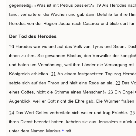
gegenseitig: »Was ist mit Petrus passiert?« 19 Als Herodes nach
fand, verhörte er die Wachen und gab dann Befehle für ihre Hi
Herodes von der Region Judäa nach Cäsarea und blieb dort für e
Der Tod des Herodes
20 Herodes war wütend auf das Volk von Tyrus und Sidon. Des
ihnen zu ihm. Sie gewannen Blastus, den Verwalter der königlic
und baten um Versöhnung, weil ihre Länder die Versorgung mit
Königreich erhielten. 21 An einem festgesetzten Tag zog Herode
setzte sich auf den Thron und hielt eine Rede an sie. 22 Das Vol
eines Gottes, nicht die Stimme eines Menschen!« 23 Ein Engel 
Augenblick, weil er Gott nicht die Ehre gab. Die Würmer fraßen i
24 Das Wort Gottes verbreitete sich weiter und trug Früchte.
ihren Dienst beendet hatten, kehrten sie aus Jerusalem zurüc
unter dem Namen Markus,
*
mit.