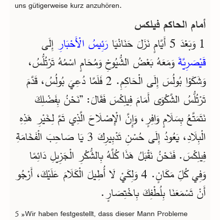
uns gütigerweise kurz anzuhören.
أمام الحاكم فيلكس
1 وَبَعْدَ 5 أَيَّامٍ نَزَلَ حَنَانْيَا
رَئِيسُ الْأَحْبَارِ
إِلَى
قَيْصَرِيَّةَ
وَمَعَهُ بَعْضُ الشُّيُوخِ وَمُحَامٍ اسْمُهُ تَرْتُلُّسُ،
وَشَكَوْا بُولُسَ إِلَى الْحَاكِمِ. 2 فَلَمَّا دُعِيَ بُولُسُ، قَدَّمَ
تَرْتُلُّسُ الشَّكْوَى أَمَامَ فِيلِكْسَ فَقَالَ: ”نَحْنُ بِفَضْلِكَ
نَتَمَتَّعُ بِسَلَامٍ وَافِرٍ، وَإِنَّ الْإِصْلَاحَ الَّذِي تَمَّ لِخَيْرِ هَذِهِ
الْبِلَادِ، يَعُودُ إِلَى حُسْنِ تَدْبِيرِكَ 3 يَا صَاحِبَ الْفَخَامَةِ
فِيلِكْسَ. فَنَحْنُ نَقْبَلُ هَذَا كُلَّهُ بِالشُّكْرِ الْجَزِيلِ دَائِمًا
وَفِي كُلِّ مَكَانٍ. 4 وَلِكَيْ لَا أُطِيلَ الْكَلَامَ عَلَيْكَ، أَرْجُو
أَنْ تَسْمَعَنَا بِلُطْفِكَ بِاخْتِصَارٍ.
5 »Wir haben festgestellt, dass dieser Mann Probleme