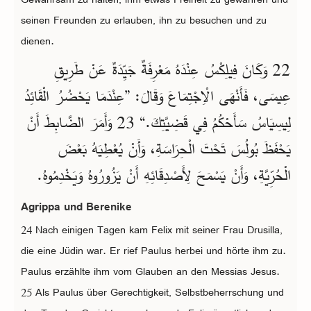
seinen Freunden zu erlauben, ihn zu besuchen und zu
dienen.
22 وَكَانَ فِيلِكْسُ عِنْدَهُ مَعْرِفَةٌ جَيِّدَةٌ عَنْ طَرِيقِ
عِيسَى، فَأَنْهَى الْاِجْتِمَاعَ وَقَالَ: ”عِنْدَمَا يَحْضُرُ الْقَائِدُ
لِيسِيَاسُ سَأَحْكُمُ فِي قَضِيَّتِكَ.“ 23 وَأَمَرَ الضَّابِطَ أَنْ
يَحْفَظَ بُولُسَ تَحْتَ الْحِرَاسَةِ، وَأَنْ يُعْطِيَهُ بَعْضَ
الْحُرِّيَّةِ، وَأَنْ يَسْمَحَ لِأَصْدِقَائِهِ أَنْ يَزُورُوهُ وَيَخْدِمُوهُ.
Agrippa und Berenike
24 Nach einigen Tagen kam Felix mit seiner Frau Drusilla,
die eine Jüdin war. Er rief Paulus herbei und hörte ihm zu.
Paulus erzählte ihm vom Glauben an den Messias Jesus.
25 Als Paulus über Gerechtigkeit, Selbstbeherrschung und