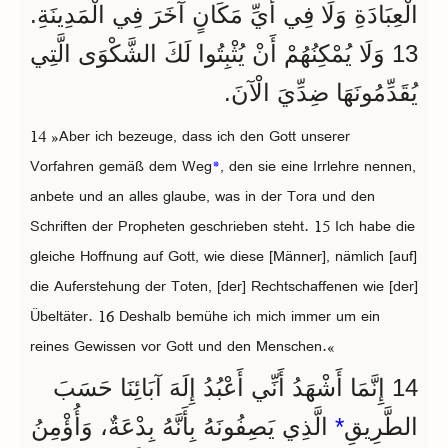
الْعِبَادَةِ وَلَا فِي أَيِّ مَكَانٍ آخَرَ فِي الْمَدِينَةِ.
13 وَلَا يُمْكِنُهُمْ أَنْ يُثْبِتُوا لَكَ الشَّكْوَى الَّتِي
يُقَدِّمُونَهَا ضِدِّيَ الْآنَ.
14 »Aber ich bezeuge, dass ich den Gott unserer
Vorfahren gemäß dem Weg
*
, den sie eine Irrlehre nennen,
anbete und an alles glaube, was in der Tora und den
Schriften der Propheten geschrieben steht. 15 Ich habe die
gleiche Hoffnung auf Gott, wie diese [Männer], nämlich [auf]
die Auferstehung der Toten, [der] Rechtschaffenen wie [der]
Übeltäter. 16 Deshalb bemühe ich mich immer um ein
reines Gewissen vor Gott und den Menschen.«
14 إِنَّمَا أَشْهَدُ أَنِّي أَعْبُدُ إِلَهَ آبَائِنَا حَسَبَ
الَّذِي يَصِفُونَهُ بِأَنَّهُ بِدْعَةٌ، وَأُؤْمِنُ
*
الطَّرِيقِ