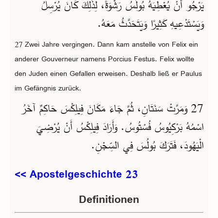
يَرْجُو أَنْ يُعْطِيَهُ بُولُسُ رَشْوَةً، لِذَلِكَ كَانَ يُرْسِلُ
وَيَسْتَدْعِيهِ كَثِيرًا وَيَتَحَدَّثُ مَعَهُ.
27 Zwei Jahre vergingen. Dann kam anstelle von Felix ein
anderer Gouverneur namens Porcius Festus. Felix wollte
den Juden einen Gefallen erweisen. Deshalb ließ er Paulus
im Gefängnis zurück.
27 وَمَرَّتْ سَنَتَانِ، ثُمَّ جَاءَ مَكَانَ فِيلِكْسَ حَاكِمٌ آخَرُ
اسْمُهُ بَرْكِيُوسُ فُسْتُوسُ. وَأَرَادَ فِيلِكْسُ أَنْ يُرْضِيَ
الْيَهُودَ، فَتَرَكَ بُولُسَ فِي السِّجْنِ.
<< Apostelgeschichte 23
Definitionen