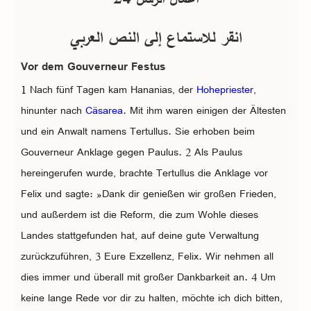
انقر للاستماع إلى النص العربي
Vor dem Gouverneur Festus
1 Nach fünf Tagen kam Hananias, der
Hohepriester
,
hinunter nach
Cäsarea
. Mit ihm waren einigen der Ältesten
und ein Anwalt namens Tertullus. Sie erhoben beim
Gouverneur Anklage gegen Paulus. 2 Als Paulus
hereingerufen wurde, brachte Tertullus die Anklage vor
Felix und sagte: »Dank dir genießen wir großen Frieden,
und außerdem ist die Reform, die zum Wohle dieses
Landes stattgefunden hat, auf deine gute Verwaltung
zurückzuführen, 3 Eure Exzellenz, Felix. Wir nehmen all
dies immer und überall mit großer Dankbarkeit an. 4 Um
keine lange Rede vor dir zu halten, möchte ich dich bitten,