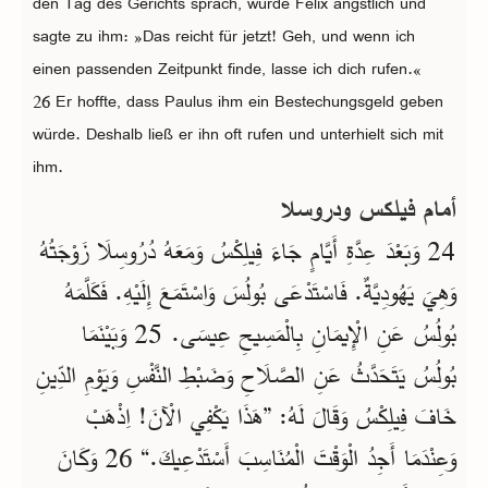
den Tag des Gerichts sprach, wurde Felix ängstlich und
sagte zu ihm: »Das reicht für jetzt! Geh, und wenn ich
einen passenden Zeitpunkt finde, lasse ich dich rufen.«
26 Er hoffte, dass Paulus ihm ein Bestechungsgeld geben
würde. Deshalb ließ er ihn oft rufen und unterhielt sich mit
ihm.
أمام فيلكس ودروسلا
24 وَبَعْدَ عِدَّةِ أَيَّامٍ جَاءَ فِيلِكْسُ وَمَعَهُ دُرُوسِلَا زَوْجَتُهُ
وَهِيَ يَهُودِيَّةٌ. فَاسْتَدْعَى بُولُسَ وَاسْتَمَعَ إِلَيْهِ. فَكَلَّمَهُ
بُولُسُ عَنِ الْإِيمَانِ بِالْمَسِيحِ عِيسَى. 25 وَبَيْنَمَا
بُولُسُ يَتَحَدَّثُ عَنِ الصَّلَاحِ وَضَبْطِ النَّفْسِ وَيَوْمِ الدِّينِ
خَافَ فِيلِكْسُ وَقَالَ لَهُ: ”هَذَا يَكْفِي الْآنَ! اِذْهَبْ
وَعِنْدَمَا أَجِدُ الْوَقْتَ الْمُنَاسِبَ أَسْتَدْعِيكَ.“ 26 وَكَانَ