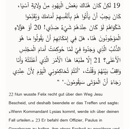
19 لَكِنْ كَانَ هُنَاكَ بَعْضُ الْيَهُودِ مِنْ وِلَايَةِ آسْيَا،
كَانَ يَجِبُ أَنْ يَأْتُوا هُمْ بِأَنْفُسِهِمْ أَمَامَكَ وَيُقَدِّمُوا
شَكْوَاهُمْ لَوْ كَانَ عِنْدَهُمْ شَيْءٌ ضِدِّي! 20 أَوْ هَؤُلَاءِ
الْمَوْجُودُونَ هُنَا، هَلْ فِي إِمْكَانِهِمْ أَنْ يَقُولُوا مَا هُوَ
الذَّنْبُ الَّذِي وَجَدُوهُ فِيَّ لَمَّا حُوكِمْتُ أَمَامَ الْمَجْلِسِ
الْأَعْلَى؟ 21 إِلَّا طَبْعًا هَذَا الْأَمْرَ الَّذِي أَعْلَنْتُهُ وَأَنَا
وَاقِفٌ بَيْنَهُمْ وَقُلْتُ، ’أَنْتُمْ تُحَاكِمُونِي الْيَوْمَ لِأَنَّ عِنْدِي
رَجَاءً أَنَّ الْمَوْتَى سَيَقُومُونَ.‘ “
22 Nun wusste Felix recht gut über den Weg Jesu
Bescheid, und deshalb beendete er das Treffen und sagte:
»Wenn Kommandant Lysias kommt, werde ich über deinen
Fall urteilen.« 23 Er befahl dem Offizier, Paulus in
Gewahrsam zu halten, ihm etwas Freiheit zu gewähren und