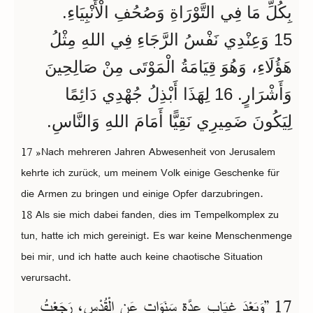
بِكُلِّ مَا فِي التَّوْرَاةِ وَصُحُفِ الْأَنْبِيَاءِ.
15 وَعِنْدِي نَفْسُ الرَّجَاءِ فِي اللهِ مِثْلُ
هَؤُلَاءِ، وَهُوَ قِيَامَةُ الْمَوْتَى مِنْ صَالِحِينَ
وَأَشْرَارٍ. 16 لِهَذَا أَبْذِلُ جُهْدِي دَائِمًا
لِيَكُونَ ضَمِيرِي نَقِيًّا أَمَامَ اللهِ وَالنَّاسِ.
17 »Nach mehreren Jahren Abwesenheit von Jerusalem
kehrte ich zurück, um meinem Volk einige Geschenke für
die Armen zu bringen und einige Opfer darzubringen.
18 Als sie mich dabei fanden, dies im Tempelkomplex zu
tun, hatte ich mich gereinigt. Es war keine Menschenmenge
bei mir, und ich hatte auch keine chaotische Situation
verursacht.
17 ”وَبَعْدَ غِيَابِ عِدَّةِ سَنَوَاتٍ عَنِ الْقُدْسِ، رَجَعْتُ