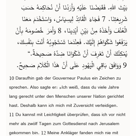
بَيْتَ اللهِ. فَقَبَضْنَا عَلَيْهِ وَأَرَدْنَا أَنْ نُحَاكِمَهُ حَسَبَ
شَرِيعَتِنَا. 7 فَجَاءَ الْقَائِدُ لِيسِيَاسُ، وَاسْتَخْدَمَ مَعَنَا
الْعُنْفَ وَأَخَذَهُ مِنْ بَيْنِ أَيْدِينَا، 8 وَأَمَرَ خُصُومَهُ بِأَنْ
يَرْفَعُوا شَكْوَاهُمْ إِلَيْكَ. فَعِنْدَمَا تَسْتَجْوِبُهُ أَنْتَ بِنَفْسِكَ،
يُمْكِنُكَ أَنْ تَعْرِفَ أَنَّ شَكْوَانَا ضِدَّهُ صَحِيحَةٌ.“
9 وَوَافَقَ بَاقِي الْيَهُودِ عَلَى أَنَّ هَذَا الْكَلَامَ صَحِيحٌ.
10 Daraufhin gab der Gouverneur Paulus ein Zeichen zu
sprechen. Also sagte er: »Ich weiß, dass du viele Jahre
lang gerecht unter den Menschen unserer Nation gerichtet
hast. Deshalb kann ich mich mit Zuversicht verteidigen.
11 Du kannst mit Leichtigkeit überprüfen, dass ich vor nicht
mehr als zwölf Tagen zum Gottesdienst nach Jerusalem
gekommen bin. 12 Meine Ankläger fanden mich nie mit