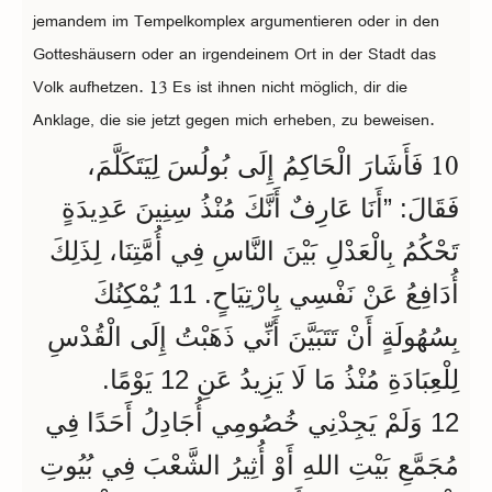
jemandem im Tempelkomplex argumentieren oder in den
Gotteshäusern oder an irgendeinem Ort in der Stadt das
Volk aufhetzen. 13 Es ist ihnen nicht möglich, dir die
Anklage, die sie jetzt gegen mich erheben, zu beweisen.
10
فَأَشَارَ الْحَاكِمُ إِلَى بُولُسَ لِيَتَكَلَّمَ،
فَقَالَ: ”أَنَا عَارِفٌ أَنَّكَ مُنْذُ سِنِينَ عَدِيدَةٍ
تَحْكُمُ بِالْعَدْلِ بَيْنَ النَّاسِ فِي أُمَّتِنَا، لِذَلِكَ
أُدَافِعُ عَنْ نَفْسِي بِارْتِيَاحٍ. 11 يُمْكِنُكَ
بِسُهُولَةٍ أَنْ تَتَبَيَّنَ أَنِّي ذَهَبْتُ إِلَى الْقُدْسِ
لِلْعِبَادَةِ مُنْذُ مَا لَا يَزِيدُ عَنِ 12 يَوْمًا.
12 وَلَمْ يَجِدْنِي خُصُومِي أُجَادِلُ أَحَدًا فِي
مُجَمَّعِ بَيْتِ اللهِ أَوْ أُثِيرُ الشَّعْبَ فِي بُيُوتِ