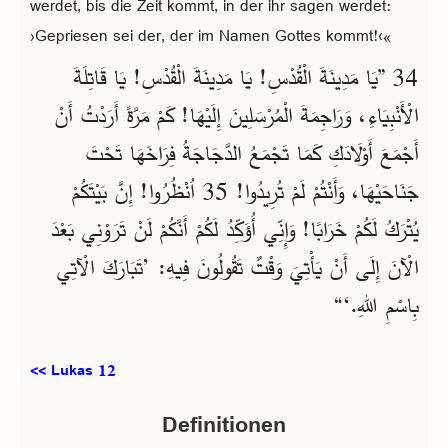
werdet, bis die Zeit kommt, in der ihr sagen werdet:
›Gepriesen sei der, der im Namen Gottes kommt!‹«
34 ”يَا مَدِينَةَ الْقُدْسِ! يَا مَدِينَةَ الْقُدْسِ! يَا قَاتِلَةَ
الْأَنْبِيَاءِ، وَرَاجِمَةَ الْمُرْسَلِينَ إِلَيْهَا! كَمْ مَرَّةً أَرَدْتُ أَنْ
أَجْمَعَ أَوْلَادَكِ كَمَا تَجْمَعُ الدَّجَاجَةُ فِرَاخَهَا تَحْتَ
جَنَاحَيْهَا، وَأَنْتُمْ لَمْ تُرِيدُوا! 35 اُنْظُرُوا! إِنَّ بَيْتَكُمْ
يُتْرَكُ لَكُمْ خَرَابًا! وَإِنِّي أُؤَكِّدُ لَكُمْ أَنَّكُمْ لَنْ تَرَوْنِي بَعْدَ
الْآنَ إِلَى أَنْ يَأْتِيَ وَقْتٌ تَقُولُونَ فِيهِ: ’تَبَارَكَ الْآتِي
بِاسْمِ اللهِ.‘“
<< Lukas 12
Definitionen