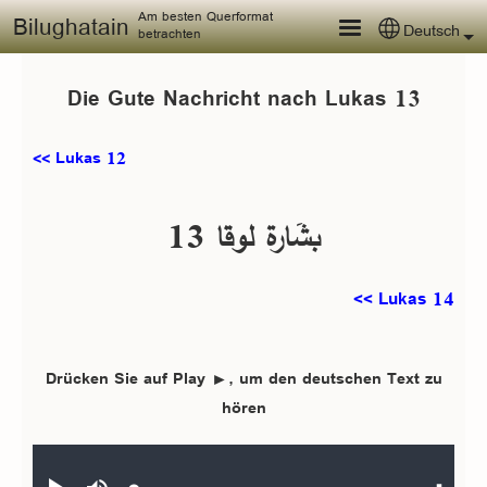
Skip to main content
Am besten Querformat
Bilughatain
Deutsch
Select your
betrachten
Die Gute Nachricht nach Lukas 13
<< Lukas 12
بشَارة لوقا 13
Lukas 14 >>
Drücken Sie auf Play ►, um den deutschen Text zu
hören
Audio file