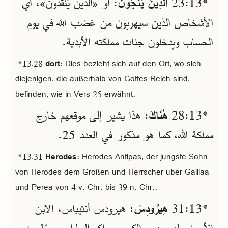
*13‏:23
الَّذِينَ يَنْجُونَ
: أو «الذين يُنقَذون»، أي
الأشخاص الذين سيهربون من غضب الله في يوم
الحساب ويدخلون جنات مملكته الأبدية.
*13,28
dort
: Dies bezieht sich auf den Ort, wo sich
diejenigen, die außerhalb von Gottes Reich sind,
befinden, wie in Vers 25 erwähnt.
*13‏:28
هُنَاكَ
: هذا يشير إلى موقعهم خارج
مملكة الله، كما هو مذكور في العدد 25.
*13,31
Herodes
: Herodes Antipas, der jüngste Sohn
von Herodes dem Großen und Herrscher über Galiläa
und Perea von 4 v. Chr. bis 39 n. Chr..
*13‏:31
هِيرُودِسَ
: هيرودس أنتيباس، الابن