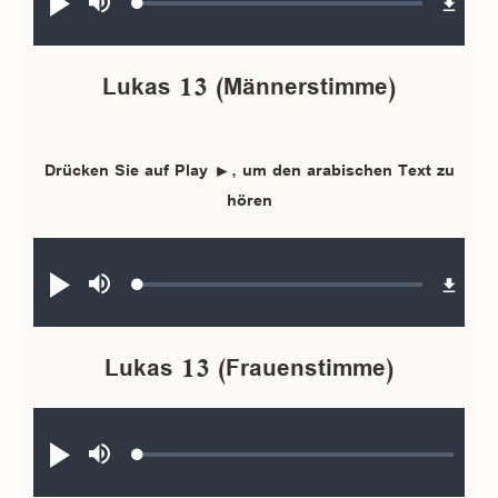
Loaded
:
Abspielen
Stumm
0.29%
schalten
Lukas 13 (Männerstimme)
Drücken Sie auf Play ►, um den arabischen Text zu
hören
Audio file
Loaded
:
Abspielen
Stumm
0.25%
schalten
Lukas 13 (Frauenstimme)
Audio file
Loaded
:
Abspielen
Stumm
0.30%
schalten