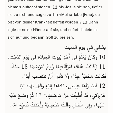
niemals aufrecht stehen. 12 Als Jesus sie sah, rief er
sie zu sich und sagte zu ihr: »Meine liebe [Frau], du
bist von deiner Krankheit befreit worden!« 13 Dann
legte er seine Hände auf sie, und sofort richtete sie
sich auf und begann Gott zu preisen.
يشفي في يوم السبت
10 وَكَانَ يُعَلِّمُ فِي أَحَدِ بُيُوتِ الْعِبَادَةِ فِي يَوْمِ السَّبْتِ.
11 وَكَانَتْ هُنَاكَ امْرَأَةٌ فِيهَا رُوحٌ أَمْرَضَهَا 18 سَنَةً.
فَكَانَتْ مَحْنِيَّةً جِدًّا، وَلَا تَقْدِرُ أَنْ تَنْتَصِبَ أَبَدًا.
12 فَلَمَّا رَآهَا عِيسَى، نَادَاهَا إِلَيْهِ وَقَالَ لَهَا: ”يَا
عَزِيزَتِي، قَدْ أُطْلِقْتِ مِنْ مَرَضِكِ.“ 13 ثُمَّ وَضَعَ يَدَيْهِ
عَلَيْهَا، وَفِي الْحَالِ وَقَفَتْ مُنْتَصِبَةً وَأَخَذَتْ تُسَبِّحُ اللهَ.