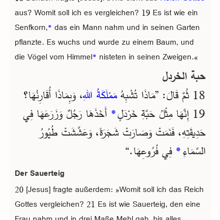
aus? Womit soll ich es vergleichen? 19 Es ist wie ein
Senfkorn,
*
das ein Mann nahm und in seinen Garten
pflanzte. Es wuchs und wurde zu einem Baum, und
die Vögel vom Himmel
*
nisteten in seinen Zweigen.«
حبة الخردل
18 ثُمَّ قَالَ: ”مَاذَا تُشْبِهُ
مَمْلَكَةُ اللهِ
، وَبِمَاذَا أُقَارِنُهَا؟
أَخَذَهَا رَجُلٌ وَزَرَعَهَا فِي
*
19 إِنَّهَا مِثْلُ حَبَّةِ خَرْدَلٍ
حَدِيقَتِهِ، فَنَمَتْ وَصَارَتْ شَجَرَةً، وَعَشَّشَتْ طُيُورُ
فِي فُرُوعِهَا.“
*
السَّمَاءِ
Der Sauerteig
20 [Jesus] fragte außerdem: »Womit soll ich das Reich
Gottes vergleichen? 21 Es ist wie Sauerteig, den eine
Frau nahm und in drei Maße Mehl gab, bis alles