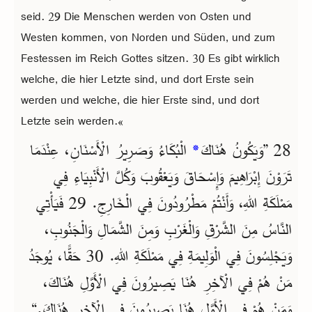
seid. 29 Die Menschen werden von Osten und
Westen kommen, von Norden und Süden, und zum
Festessen im Reich Gottes sitzen. 30 Es gibt wirklich
welche, die hier Letzte sind, und dort Erste sein
werden und welche, die hier Erste sind, und dort
Letzte sein werden.«
الْبُكَاءُ وَصَرِيرُ الْأَسْنَانِ، عِنْدَمَا
*
28 ”وَيَكُونُ هُنَاكَ
تَرَوْنَ إِبْرَاهِيمَ وَإِسْحَاقَ وَيَعْقُوبَ وَكُلَّ الْأَنْبِيَاءِ فِي
مَمْلَكَةِ اللهِ، وَأَنْتُمْ مَطْرُودُونَ فِي الْخَارِجِ. 29 فَيَأْتِي
النَّاسُ مِنَ الشَّرْقِ وَالْغَرْبِ وَمِنَ الشَّمَالِ وَالْجَنُوبِ،
وَيَجْلِسُونَ فِي الْوَلِيمَةِ فِي مَمْلَكَةِ اللهِ. 30 حَقًّا، يُوجَدُ
مَنْ هُمْ فِي الْآخِرِ هُنَا يَصِيرُونَ فِي الْأَوَّلِ هُنَاكَ،
وَمَنْ هُمْ فِي الْأَوَّلِ هُنَا يَصِيرُونَ فِي الْآخِرِ هُنَاكَ.“