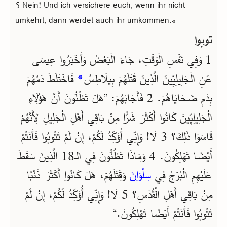
5 Nein! Und ich versichere euch, wenn ihr nicht
umkehrt, dann werdet auch ihr umkommen.«
توبوا
1 وَفِي نَفْسِ الْوَقْتِ، جَاءَ الْبَعْضُ وَأَخْبَرُوا عِيسَى
فَاخْتَلَطَ دَمُهُمْ
*
عَنِ الْجَلِيلِيِّينَ الَّذِينَ قَتَلَهُمْ بِيلَاطِسُ
بِدَمِ ضَحَايَاهُمْ. 2 فَأَجَابَهُمْ: ”هَلْ تَظُنُّونَ أَنَّ هَؤُلَاءِ
الْجَلِيلِيِّينَ كَانُوا أَكْثَرَ شَرًّا مِنْ بَاقِي أَهْلِ الْجَلِيلِ لِأَنَّهُمْ
قَاسَوْا ذَلِكَ؟ 3 لَا! وَإِنِّي أُؤَكِّدُ لَكُمْ، إِنْ لَمْ تَتُوبُوا فَأَنْتُمْ
أَيْضًا تَهْلِكُونَ. 4 وَمَاذَا تَظُنُّونَ فِي الـ18 الَّذِينَ سَقَطَ
عَلَيْهِمِ الْبُرْجُ فِي
سِلْوَانَ
وَقَتَلَهُمْ، هَلْ كَانُوا أَكْثَرَ ذَنْبًا
مِنْ بَاقِي أَهْلِ الْقُدْسِ؟ 5 لَا! وَإِنِّي أُؤَكِّدُ لَكُمْ، إِنْ لَمْ
تَتُوبُوا فَأَنْتُمْ أَيْضًا تَهْلِكُونَ.“