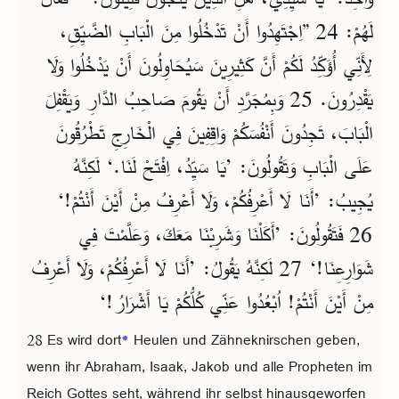
لَهُمْ: 24 ”اِجْتَهِدُوا أَنْ تَدْخُلُوا مِنَ الْبَابِ الضَّيِّقِ،
لِأَنِّي أُؤَكِّدُ لَكُمْ أَنَّ كَثِيرِينَ سَيُحَاوِلُونَ أَنْ يَدْخُلُوا وَلَا
يَقْدِرُونَ. 25 وَبِمُجَرَّدِ أَنْ يَقُومَ صَاحِبُ الدَّارِ وَيَقْفِلَ
الْبَابَ، تَجِدُونَ أَنْفُسَكُمْ وَاقِفِينَ فِي الْخَارِجِ تَطْرُقُونَ
عَلَى الْبَابِ وَتَقُولُونَ: ’يَا سَيِّدُ، اِفْتَحْ لَنَا.‘ لَكِنَّهُ
يُجِيبُ: ’أَنَا لَا أَعْرِفُكُمْ، وَلَا أَعْرِفُ مِنْ أَيْنَ أَنْتُمْ!‘
26 فَتَقُولُونَ: ’أَكَلْنَا وَشَرِبْنَا مَعَكَ، وَعَلَّمْتَ فِي
شَوَارِعِنَا!‘ 27 لَكِنَّهُ يَقُولُ: ’أَنَا لَا أَعْرِفُكُمْ، وَلَا أَعْرِفُ
مِنْ أَيْنَ أَنْتُمْ! اُبْعُدُوا عَنِّي كُلُّكُمْ يَا أَشْرَارُ!‘
28 Es wird dort
*
Heulen und Zähneknirschen geben,
wenn ihr Abraham, Isaak, Jakob und alle Propheten im
Reich Gottes seht, während ihr selbst hinausgeworfen