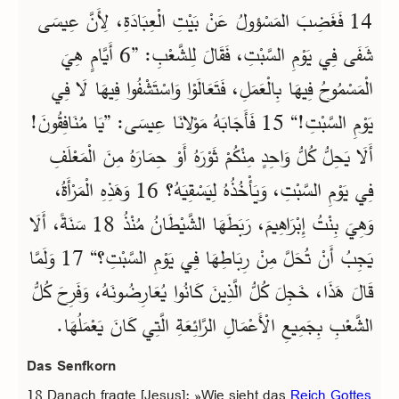
14 فَغَضِبَ المَسْؤولُ عَنْ بَيْتِ الْعِبَادَةِ، لِأَنَّ عِيسَى
شَفَى فِي يَوْمِ السَّبْتِ، فَقَالَ لِلشَّعْبِ: ”6 أَيَّامٍ هِيَ
الْمَسْمُوحُ فِيهَا بِالْعَمَلِ، فَتَعَالَوْا وَاسْتَشْفُوا فِيهَا لَا فِي
يَوْمِ السَّبْتِ!“ 15 فَأَجَابَهُ مَوْلانَا عِيسَى: ”يَا مُنَافِقُونَ!
أَلَا يَحِلُّ كُلُّ وَاحِدٍ مِنْكُمْ ثَوْرَهُ أَوْ حِمَارَهُ مِنَ الْمَعْلَفِ
فِي يَوْمِ السَّبْتِ، وَيَأْخُذُهُ لِيَسْقِيَهُ؟ 16 وَهَذِهِ الْمَرْأَةُ،
وَهِيَ بِنْتُ إِبْرَاهِيمَ، رَبَطَهَا الشَّيْطَانُ مُنْذُ 18 سَنَةً، أَلَا
يَجِبُ أَنْ تُحَلَّ مِنْ رِبَاطِهَا فِي يَوْمِ السَّبْتِ؟“ 17 وَلَمَّا
قَالَ هَذَا، خَجِلَ كُلُّ الَّذِينَ كَانُوا يُعَارِضُونَهُ، وَفَرِحَ كُلُّ
الشَّعْبِ بِجَمِيعِ الْأَعْمَالِ الرَّائِعَةِ الَّتِي كَانَ يَعْمَلُهَا.
Das Senfkorn
18 Danach fragte [Jesus]: »Wie sieht das
Reich Gottes