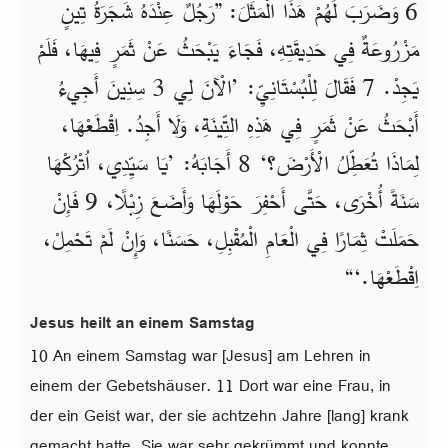
6 وَضَرَبَ لَهُمْ هَذَا الْمَثَلَ: ”رَجُلٌ عِنْدَهُ شَجَرَةُ تِينٍ
مَزْرُوعَةٌ فِي حَدِيقَتِهِ، فَجَاءَ يَبْحَثُ عَنْ ثَمَرٍ فِيهَا، فَلَمْ
يَجِدْ. 7 فَقَالَ لِلْبُسْتَانِيِّ: ’الْآنَ لِي 3 سِنِينَ أَجِيءُ
أَبْحَثُ عَنْ ثَمَرٍ فِي هَذِهِ التِّينَةِ، وَلَا أَجِدُ. اِقْطَعْهَا،
لِمَاذَا تُعَطِّلُ الْأَرْضَ؟‘ 8 أَجَابَهُ: ’يَا سَيِّدِي، اُتْرُكْهَا
سَنَةً أُخْرَى، حَتَّى أَحْفِرَ حَوْلَهَا وَأَضَعَ زِبْلًا، 9 فَإِنْ
حَمَلَتْ ثِمَارًا فِي الْعَامِ الْمُقْبِلِ، حَسَنًا، وَإِنْ لَمْ تَحْمِلْ،
اِقْطَعْهَا.‘“
Jesus heilt an einem Samstag
10 An einem Samstag war [Jesus] am Lehren in
einem der Gebetshäuser. 11 Dort war eine Frau, in
der ein Geist war, der sie achtzehn Jahre [lang] krank
gemacht hatte. Sie war sehr gekrümmt und konnte