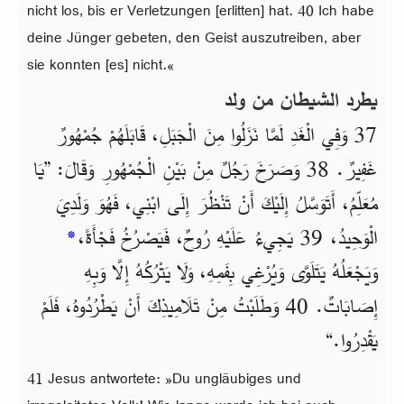
nicht los, bis er Verletzungen [erlitten] hat. 40 Ich habe
deine Jünger gebeten, den Geist auszutreiben, aber
sie konnten [es] nicht.«
يطرد الشيطان من ولد
37 وَفِي الْغَدِ لَمَّا نَزَلُوا مِنَ الْجَبَلِ، قَابَلَهُمْ جُمْهُورٌ
غَفِيرٌ. 38 وَصَرَخَ رَجُلٌ مِنْ بَيْنِ الْجُمْهُورِ وَقَالَ: ”يَا
مُعَلِّمُ، أَتَوَسَّلُ إِلَيْكَ أَنْ تَنْظُرَ إِلَى ابْنِي، فَهُوَ وَلَدِيَ
*
الْوَحِيدُ، 39 يَجِيءُ عَلَيْهِ رُوحٌ، فَيَصْرُخُ فَجْأَةً،
وَيَجْعَلُهُ يَتَلَوَّى وَيُرْغِي بِفَمِهِ، وَلَا يَتْرُكُهُ إِلَّا وَبِهِ
إِصَابَاتٌ. 40 وَطَلَبْتُ مِنْ تَلَامِيذِكَ أَنْ يَطْرُدُوهُ، فَلَمْ
يَقْدِرُوا.“
41 Jesus antwortete: »Du ungläubiges und