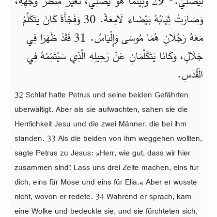
29 وَبَيْنَمَا هُوَ يُصَلِّي، تَغَيَّرَ مَنْظَرُ وَجْهِهِ،
*
لِيُصَلِّيَ.
وَصَارَتْ ثِيَابُهُ بَيْضَاءَ لَامِعَةً. 30 وَفَجْأَةً كَانَ يَتَكَلَّمُ
مَعَهُ رَجُلَانِ هُمَا مُوسَى وَإِلْيَاسُ. 31 فَقَدْ ظَهَرَا فِي
جَلَالٍ، وَكَانَا يَتَكَلَّمَانِ عَنْ رَحِيلِهِ الَّذِي سَيُتَمِّمُهُ فِي
الْقُدْسِ.
32 Schlaf hatte Petrus und seine beiden Gefährten
überwältigt. Aber als sie aufwachten, sahen sie die
Herrlichkeit Jesu und die zwei Männer, die bei ihm
standen. 33 Als die beiden von ihm weggehen wollten,
sagte Petrus zu Jesus: »Herr, wie gut, dass wir hier
zusammen sind! Lass uns drei Zelte machen, eins für
dich, eins für Mose und eins für Elia.« Aber er wusste
nicht, wovon er redete. 34 Während er sprach, kam
eine Wolke und bedeckte sie, und sie fürchteten sich,