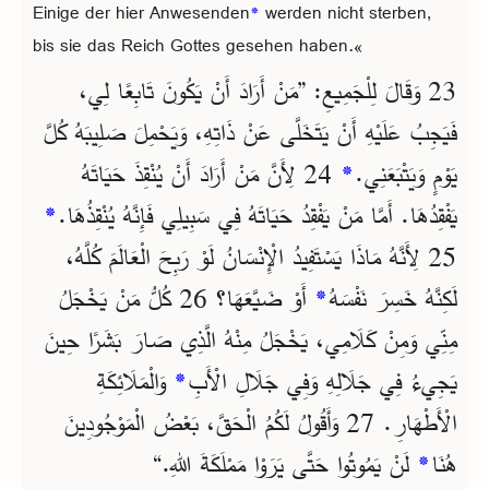
Einige der hier Anwesenden
*
werden nicht sterben,
bis sie das Reich Gottes gesehen haben.«
23 وَقَالَ لِلْجَمِيعِ: ”مَنْ أَرَادَ أَنْ يَكُونَ تَابِعًا لِي،
فَيَجِبُ عَلَيْهِ أَنْ يَتَخَلَّى عَنْ ذَاتِهِ، وَيَحْمِلَ صَلِيبَهُ كُلَّ
24 لِأَنَّ مَنْ أَرَادَ أَنْ يُنْقِذَ حَيَاتَهُ
*
يَوْمٍ وَيَتْبَعَنِي.
*
يَفْقِدُهَا. أَمَّا مَنْ يَفْقِدُ حَيَاتَهُ فِي سَبِيلِي فَإِنَّهُ يُنْقِذُهَا.
25 لِأَنَّهُ مَاذَا يَسْتَفِيدُ الْإِنْسَانُ لَوْ رَبِحَ الْعَالَمَ كُلَّهُ،
أَوْ ضَيَّعَهَا؟ 26 كُلُّ مَنْ يَخْجَلُ
*
لَكِنَّهُ خَسِرَ نَفْسَهُ
مِنِّي وَمِنْ كَلَامِي، يَخْجَلُ مِنْهُ الَّذِي صَارَ بَشَرًا حِينَ
وَالْمَلَائِكَةِ
*
يَجِيءُ فِي جَلَالِهِ وَفِي جَلَالِ الْأَبِ
الْأَطْهَارِ. 27 وَأَقُولُ لَكُمُ الْحَقَّ، بَعْضُ الْمَوْجُودِينَ
لَنْ يَمُوتُوا حَتَّى يَرَوْا مَمْلَكَةَ اللهِ.“
*
هُنَا