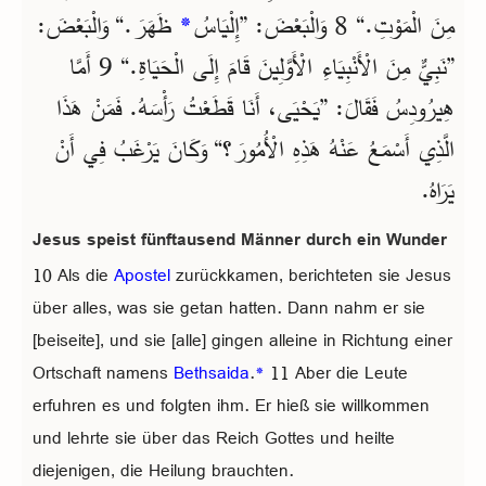
ظَهَرَ.“ وَالْبَعْضَ:
*
مِنَ الْمَوْتِ.“ 8 وَالْبَعْضَ: ”إِلْيَاسُ
”نَبِيٌّ مِنَ الْأَنْبِيَاءِ الْأَوَّلِينَ قَامَ إِلَى الْحَيَاةِ.“ 9 أَمَّا
هِيرُودِسُ فَقَالَ: ”يَحْيَى، أَنَا قَطَعْتُ رَأْسَهُ. فَمَنْ هَذَا
الَّذِي أَسْمَعُ عَنْهُ هَذِهِ الْأُمُورَ؟“ وَكَانَ يَرْغَبُ فِي أَنْ
يَرَاهُ.
Jesus speist fünftausend Männer durch ein Wunder
10 Als die
Apostel
zurückkamen, berichteten sie Jesus
über alles, was sie getan hatten. Dann nahm er sie
[beiseite], und sie [alle] gingen alleine in Richtung einer
Ortschaft namens
Bethsaida
.
*
11 Aber die Leute
erfuhren es und folgten ihm. Er hieß sie willkommen
und lehrte sie über das Reich Gottes und heilte
diejenigen, die Heilung brauchten.