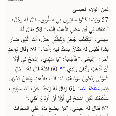
ثمن الولاء لعيسى
57 وَبَيْنَمَا كَانُوا سَائِرِينَ فِي الطَّرِيقِ، قَالَ لَهُ رَجُلٌ:
”أَتْبَعُكَ فِي أَيِّ مَكَانٍ تَذْهَبُ إِلَيْهِ.“ 58 فَقَالَ لَهُ
عِيسَى: ”لِلثَّعْلَبِ جُحْرٌ وَلِلطَّيْرِ عُشٌ، أَمَّا الَّذِي صَارَ
بَشَرًا فَلَيْسَ لَهُ مَكَانٌ يَسْنُدُ فِيهِ رَأْسَهُ.“ 59 وَقَالَ لِوَاحِدٍ
آخَرَ: ”اِتْبَعْنِي.“ فَأَجَابَهُ: ”يَا سَيِّدِي، اِسْمَحْ لِي أَوَّلًا
60 لَكِنَّهُ قَالَ لَهُ: ”خَلِّ
*
أَنْ أَذْهَبَ وَأَدْفِنَ وَالِدِي.“
الْمَوْتَى يَدْفِنُونَ مَوْتَاهُمْ، أَمَّا أَنْتَ فَاذْهَبْ وَأَعْلِنْ بُشْرَى
قِيَامِ
مَمْلَكَةِ اللهِ
.“ 61 وَقَالَ لَهُ وَاحِدٌ آخَرُ: ”يَا سَيِّدِي،
سَأَتْبَعُكَ لَكِنِ اسْمَحْ لِي أَوَّلًا أَنْ أُوَدِّعَ أَهْلِي.“
62 فَقَالَ لَهُ عِيسَى: ”مَنْ يَضَعُ يَدَهُ عَلَى الْمِحْرَاثِ