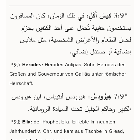
*9‏:3
كِيسَ أَكْلٍ
: في ذلك الزمان، كان المسافرون
يستخدمون حقيبة تُحمَل على أحد الكتفين بحزام
لحمل الطعام والأغراض الشخصية، مثل ملابس
إضافية أو صندل إضافي.
*9,7
Herodes
: Herodes Antipas, Sohn Herodes des
Großen und Gouverneur von Galiläa unter römischer
Herrschaft.
*9‏:7
هِيرُودِسُ
: هيرودس أنتيباس، ابن هيرودس
الكبير وحاكم الجليل تحت السيادة الرومانيّة.
*9,8
Elia
: der Prophet Elia. Er lebte im neunten
Jahrhundert v. Chr. und kam aus Tischbe in Gilead,