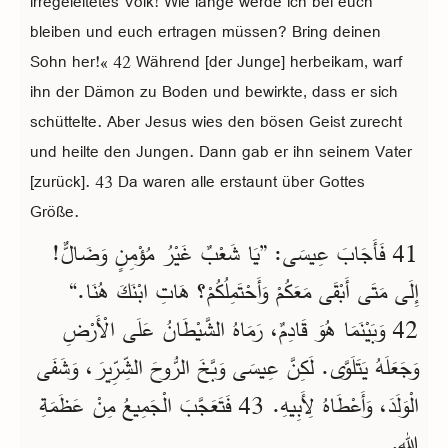
irregeleitetes Volk! Wie lange werde ich bei euch
bleiben und euch ertragen müssen? Bring deinen
Sohn her!« 42 Während [der Junge] herbeikam, warf
ihn der Dämon zu Boden und bewirkte, dass er sich
schüttelte. Aber Jesus wies den bösen Geist zurecht
und heilte den Jungen. Dann gab er ihn seinem Vater
[zurück]. 43 Da waren alle erstaunt über Gottes
Größe.
41 فَأَجَابَ عِيسَى: ”يَا شَعْبٌ غَيْرُ مُؤْمِنٍ وَضَالٌّ!
إِلَى مَتَى أَبْقَى مَعَكُمْ وَأَحْتَمِلُكُمْ؟ هَاتِ ابْنَكَ هُنَا.“
42 وَبَيْنَمَا هُوَ قَادِمٌ، رَمَاهُ الشَّيْطَانُ عَلَى الْأَرْضِ
وَجَعَلَهُ يَتَلَوَّى. لَكِنَّ عِيسَى وَبَّخَ الرُّوحَ الشِّرِّيرَ، وَشَفَى
الْوَلَدَ، وَأَعْطَاهُ لِأَبِيهِ. 43 فَتَعَجَّبَ الْجَمِيعُ مِنْ عَظَمَةِ
اللهِ.