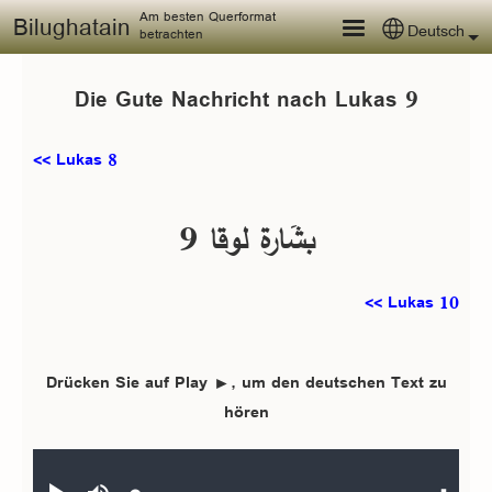
Skip to main content
Am besten Querformat
Bilughatain
Deutsch
Select your
betrachten
Die Gute Nachricht nach Lukas 9
<< Lukas 8
بشَارة لوقا 9
Lukas 10 >>
Drücken Sie auf Play ►, um den deutschen Text zu
hören
Audio file