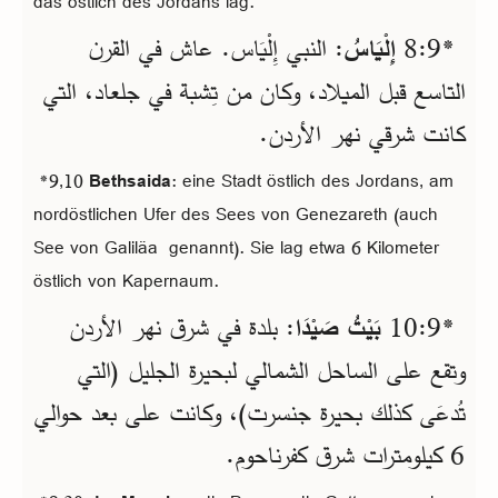
das östlich des Jordans lag.
*9‏:8
إِلْيَاسُ
: النبي إِلْيَاس. عاش في القرن
التاسع قبل الميلاد، وكان من تِشبة في جلعاد، التي
كانت شرقي نهر الأردن.
*9,10
Bethsaida
: eine Stadt östlich des Jordans, am
nordöstlichen Ufer des Sees von Genezareth (auch
See von Galiläa genannt). Sie lag etwa 6 Kilometer
östlich von Kapernaum.
*9‏:10
بَيْتُ صَيْدَا
: بلدة في شرق نهر الأردن
وتقع على الساحل الشمالي لبحيرة الجليل (التي
تُدعَى كذلك بحيرة جنسرت)، وكانت على بعد حوالي
6 كيلومترات شرق كفرناحوم.