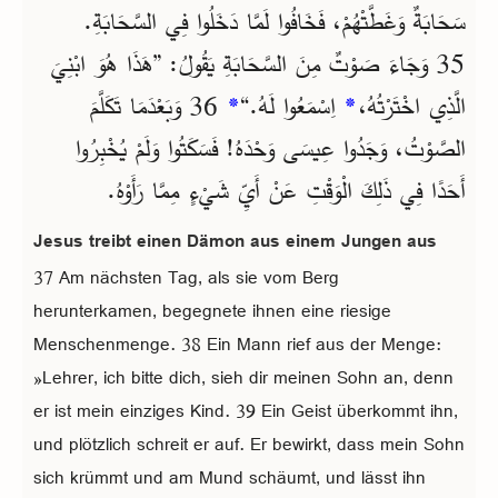
سَحَابَةٌ وَغَطَّتْهُمْ، فَخَافُوا لَمَّا دَخَلُوا فِي السَّحَابَةِ.
35 وَجَاءَ صَوْتٌ مِنَ السَّحَابَةِ يَقُولُ: ”هَذَا هُوَ ابْنِيَ
36 وَبَعْدَمَا تَكَلَّمَ
*
اِسْمَعُوا لَهُ.“
*
الَّذِي اخْتَرْتُهُ،
الصَّوْتُ، وَجَدُوا عِيسَى وَحْدَهُ! فَسَكَتُوا وَلَمْ يُخْبِرُوا
أَحَدًا فِي ذَلِكَ الْوَقْتِ عَنْ أَيِّ شَيْءٍ مِمَّا رَأَوْهُ.
Jesus treibt einen Dämon aus einem Jungen aus
37 Am nächsten Tag, als sie vom Berg
herunterkamen, begegnete ihnen eine riesige
Menschenmenge. 38 Ein Mann rief aus der Menge:
»Lehrer, ich bitte dich, sieh dir meinen Sohn an, denn
er ist mein einziges Kind. 39 Ein Geist überkommt ihn,
und plötzlich schreit er auf. Er bewirkt, dass mein Sohn
sich krümmt und am Mund schäumt, und lässt ihn