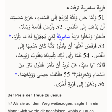
قرية سامرية ترفضه
51 وَلَمَّا حَانَ وَقْتُهُ لِيُرْفَعَ إِلَى السَّمَاءِ، خَرَجَ مُصَمِّمًا
أَنْ يَذْهَبَ إِلَى الْقُدْسِ. 52 وَأَرْسَلَ قُدَّامَهُ رُسُلًا،
*
لِكَيْ يُجَهِّزُوا لَهُ مَا يَلْزَمُ.
سَامِرِيَّةً
فَذَهَبُوا وَدَخَلُوا قَرْيَةً
53 فَرَفَضَ أَهْلُهَا أَنْ يَقْبَلُوهُ لِأَنَّهُ كَانَ مُتَّجِهًا إِلَى
الْقُدْسِ. 54 فَلَمَّا رَأَى ذَلِكَ تِلْمِيذَاهُ يَعْقُوبُ وَيُوحَنَّا،
قَالَا: ”يَا سَيِّدُ، هَلْ تُرِيدُ أَنْ نَأْمُرَ فَتَنْزِلَ نَارٌ مِنَ
*
السَّمَاءِ وَتَحْرِقَهُمْ؟“ 55 فَالْتَفَتَ عِيسَى وَوَبَّخَهُمَا.
56 وَذَهَبُوا إِلَى قَرْيَةٍ أُخْرَى.
Der Preis der Treue zu Jesus
57 Als sie auf dem Weg weiterzogen, sagte ihm ein
Mann: »Ich werde dir nachfolgen, wohin du auch