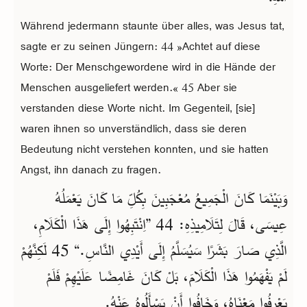
Während jedermann staunte über alles, was Jesus tat,
sagte er zu seinen Jüngern: 44 »Achtet auf diese
Worte: Der Menschgewordene wird in die Hände der
Menschen ausgeliefert werden.« 45 Aber sie
verstanden diese Worte nicht. Im Gegenteil, [sie]
waren ihnen so unverständlich, dass sie deren
Bedeutung nicht verstehen konnten, und sie hatten
Angst, ihn danach zu fragen.
وَبَيْنَمَا كَانَ الْجَمِيعُ مُعْجَبِينَ بِكُلِّ مَا كَانَ يَعْمَلُهُ
عِيسَى، قَالَ لِتَلَامِيذِهِ: 44 ”اِنْتَبِهُوا إِلَى هَذَا الْكَلَامِ،
الَّذِي صَارَ بَشَرًا سَيُسَلَّمُ إِلَى أَيْدِي النَّاسِ.“ 45 لَكِنَّهُمْ
لَمْ يَفْهَمُوا هَذَا الْكَلَامَ، بَلْ كَانَ غَامِضًا عَلَيْهِمْ فَلَمْ
يَعْرِفُوا مَعْنَاهُ، وَخَافُوا أَنْ يَسْأَلُوهُ عَنْهُ.