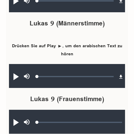
Loaded
:
Abspielen
Stumm
0.17%
schalten
Lukas 9 (Männerstimme)
Drücken Sie auf Play ►, um den arabischen Text zu
hören
Audio file
Loaded
:
Abspielen
Stumm
0.17%
schalten
Lukas 9 (Frauenstimme)
Audio file
Loaded
:
Abspielen
Stumm
0.19%
schalten