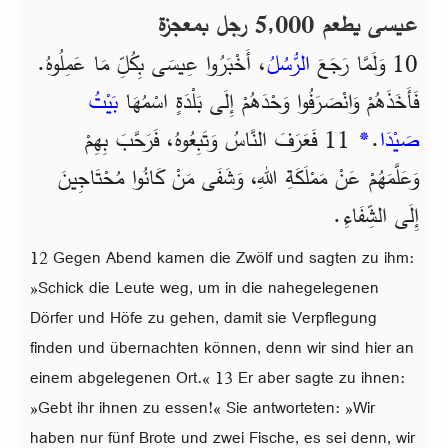
عيسى يطعم 5,000 رجل بمعجزة
10 وَلَمَّا رَجَعَ
الرُّسُلُ
، أَخْبَرُوا عِيسَى بِكُلِّ مَا عَمِلُوهُ.
فَأَخَذَهُمْ وَانْصَرَفُوا وَحْدَهُمْ إِلَى بَلْدَةٍ اسْمُهَا
بَيْتُ
11 فَعَرَفَ النَّاسُ وَتَبِعُوهُ، فَرَحَّبَ بِهِمْ
*
.
صَيْدَا
وَعَلَّمَهُمْ عَنْ مَمْلَكَةِ اللهِ، وَشَفَى مَنْ كَانُوا مُحْتَاجِينَ
إِلَى الشِّفَاءِ.
12 Gegen Abend kamen die Zwölf und sagten zu ihm:
»Schick die Leute weg, um in die nahegelegenen
Dörfer und Höfe zu gehen, damit sie Verpflegung
finden und übernachten können, denn wir sind hier an
einem abgelegenen Ort.« 13 Er aber sagte zu ihnen:
»Gebt ihr ihnen zu essen!« Sie antworteten: »Wir
haben nur fünf Brote und zwei Fische, es sei denn, wir