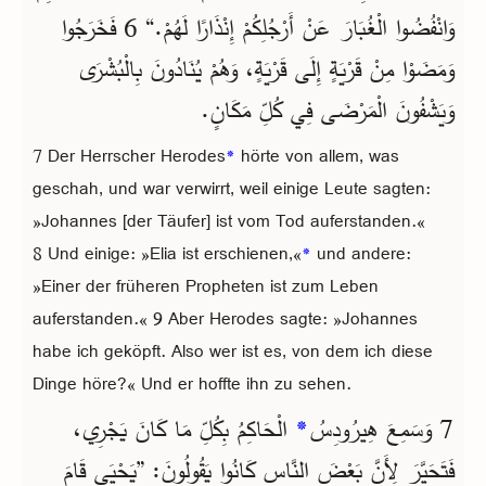
وَانْفُضُوا الْغُبَارَ عَنْ أَرْجُلِكُمْ إِنْذَارًا لَهُمْ.“ 6 فَخَرَجُوا
وَمَضَوْا مِنْ قَرْيَةٍ إِلَى قَرْيَةٍ، وَهُمْ يُنَادُونَ بِالْبُشْرَى
وَيَشْفُونَ الْمَرْضَى فِي كُلِّ مَكَانٍ.
7 Der Herrscher Herodes
*
hörte von allem, was
geschah, und war verwirrt, weil einige Leute sagten:
»Johannes [der Täufer] ist vom Tod auferstanden.«
8 Und einige: »Elia ist erschienen,«
*
und andere:
»Einer der früheren Propheten ist zum Leben
auferstanden.« 9 Aber Herodes sagte: »Johannes
habe ich geköpft. Also wer ist es, von dem ich diese
Dinge höre?« Und er hoffte ihn zu sehen.
الْحَاكِمُ بِكُلِّ مَا كَانَ يَجْرِي،
*
7 وَسَمِعَ هِيرُودِسُ
فَتَحَيَّرَ لِأَنَّ بَعْضَ النَّاسِ كَانُوا يَقُولُونَ: ”يَحْيَى قَامَ