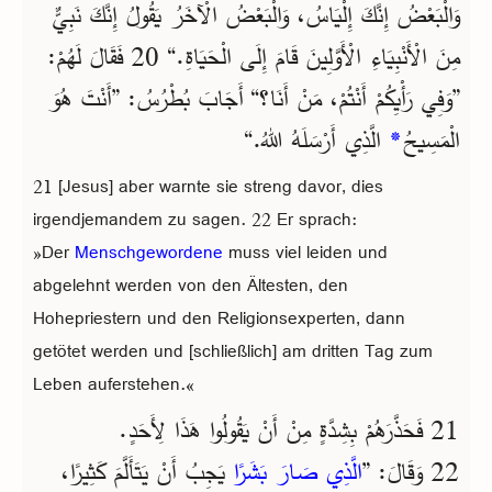
وَالْبَعْضُ إِنَّكَ إِلْيَاسُ، وَالْبَعْضُ الْآخَرُ يَقُولُ إِنَّكَ نَبِيٌّ
مِنَ الْأَنْبِيَاءِ الْأَوَّلِينَ قَامَ إِلَى الْحَيَاةِ.“ 20 فَقَالَ لَهُمْ:
”وَفِي رَأْيِكُمْ أَنْتُمْ، مَنْ أَنَا؟“ أَجَابَ بُطْرُسُ: ”أَنْتَ هُوَ
الَّذِي أَرْسَلَهُ اللهُ.“
*
الْمَسِيحُ
21 [Jesus] aber warnte sie streng davor, dies
irgendjemandem zu sagen. 22 Er sprach:
»Der
Menschgewordene
muss viel leiden und
abgelehnt werden von den Ältesten, den
Hohepriestern und den Religionsexperten, dann
getötet werden und [schließlich] am dritten Tag zum
Leben auferstehen.«
21 فَحَذَّرَهُمْ بِشِدَّةٍ مِنْ أَنْ يَقُولُوا هَذَا لِأَحَدٍ.
22 وَقَالَ: ”
الَّذِي صَارَ بَشَرًا
يَجِبُ أَنْ يَتَأَلَّمَ كَثِيرًا،