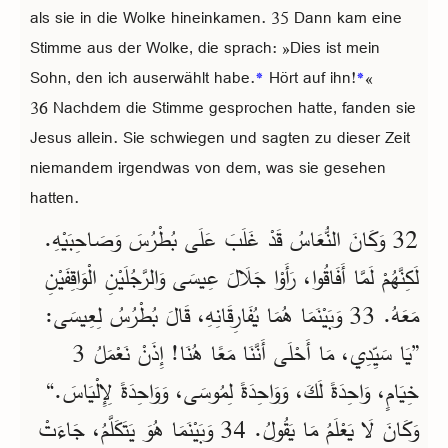
als sie in die Wolke hineinkamen. 35 Dann kam eine
Stimme aus der Wolke, die sprach: »Dies ist mein
Sohn, den ich auserwählt habe.
*
Hört auf ihn!
*
«
36 Nachdem die Stimme gesprochen hatte, fanden sie
Jesus allein. Sie schwiegen und sagten zu dieser Zeit
niemandem irgendwas von dem, was sie gesehen
hatten.
32 وَكَانَ النُّعَاسُ قَدْ غَلَبَ عَلَى بُطْرُسَ وَصَاحِبَيْهِ.
لَكِنَّهُمْ لَمَّا أَفَاقُوا، رَأَوْا جَلَالَ عِيسَى وَالرَّجُلَيْنِ الْوَاقِفَيْنِ
مَعَهُ. 33 وَبَيْنَمَا هُمَا يُفَارِقَانِهِ، قَالَ بُطْرُسُ لِعِيسَى:
”يَا سَيِّدِي، مَا أَحْلَى أَنَّنَا مَعًا هُنَا! إِذَنْ نَعْمَلُ 3
خِيَامٍ، وَاحِدَةً لَكَ، وَوَاحِدَةً لِمُوسَى، وَوَاحِدَةً لِإِلْيَاسَ.“
وَكَانَ لَا يَعْلَمُ مَا يَقُولُ. 34 وَبَيْنَمَا هُوَ يَتَكَلَّمُ، جَاءَتْ