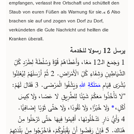
empfangen, verlasst ihre Ortschaft und schüttelt den
Staub von euren Füßen als Warnung für sie.« 6 Also
brachen sie auf und zogen von Dorf zu Dorf,
verkündeten die Gute Nachricht und heilten die
Kranken überall.
يرسل 12 رسولا للخدمة
1 وَجَمَعَ الـ12 مَعًا، وَأَعْطَاهُمْ قُوَّةً وَسُلْطَةً لِطَرْدِ كُلِّ
الشَّيَاطِينِ وَشِفَاءِ كُلِّ الْأَمْرَاضِ. 2 ثُمَّ أَرْسَلَهُمْ لِيُعْلِنُوا
بُشْرَى قِيَامِ
مَمْلَكَةِ اللهِ
وَيَشْفُوا الْمَرْضَى. 3 فَقَالَ لَهُمْ:
”لَا تَأْخُذُوا مَعَكُمْ شَيْئًا لِلطَّرِيقِ لَا عَصًا، وَلَا كِيسَ
وَلَا خُبْزًا، وَلَا نُقُودًا، وَلَا حَتَّى ثَوْبًا إِضَافِيًّا.
*
أَكْلٍ،
4 وَأَيُّ دَارٍ تَدْخُلُونَهَا، أَقِيمُوا فِيهَا حَتَّى تَرْحَلُوا مِنْ
هُنَاكَ. 5 فَإِنْ رَفَضُوا أَنْ يَقْبَلُوكُمْ، فَاخْرُجُوا مِنْ بَلْدَتِهِمْ