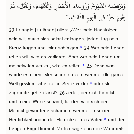
وَيَرْفُضَهُ الشُّيُوخُ وَرُؤَسَاءُ الْأَحْبَارِ وَالْفُقَهَاءُ، وَيُقْتَلَ، ثُمَّ
يَقُومَ حَيًّا فِي الْيَوْمِ الثَّالِثِ.“
23 Er sagte [zu ihnen] allen: »Wer mein Nachfolger
sein will, muss sich selbst entsagen, jeden Tag sein
Kreuz tragen und mir nachfolgen.
*
24 Wer sein Leben
retten will, wird es verlieren. Aber wer sein Leben um
meinetwillen verliert, wird es retten.
*
25 Denn was
würde es einem Menschen nützen, wenn er die ganze
Welt gewinnt, aber seine Seele verliert
*
oder sie
zugrunde gehen lässt? 26 Jeder, der sich für mich
und meine Worte schämt, für den wird sich der
Menschgewordene schämen, wenn er in seiner
Herrlichkeit und in der Herrlichkeit des Vaters
*
und der
heiligen Engel kommt. 27 Ich sage euch die Wahrheit: