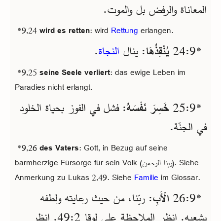
المعاناة والرفض بل والموت.
*9,24
wird es retten
: wird
Rettung
erlangen.
.
النجاة
: ينال
يُنْقِذُهَا
*9‏:24
*9,25
seine Seele verliert
: das ewige Leben im
Paradies nicht erlangt.
*9‏:25
خَسِرَ نَفْسَهُ
: فشل في الفوز بحياة الخلود
في الجنّة.
*9,26
des Vaters
: Gott, in Bezug auf seine
barmherzige Fürsorge für sein Volk (ربنا الرحمن). Siehe
Anmerkung zu Lukas 2,49. Siehe
Familie
im Glossar.
*9‏:26
الْأَبِ
: ربّنا، من حيث رعايته ولطفه
بشعبه. انظر الملاحظة على لوقا 2‏:49. انظر