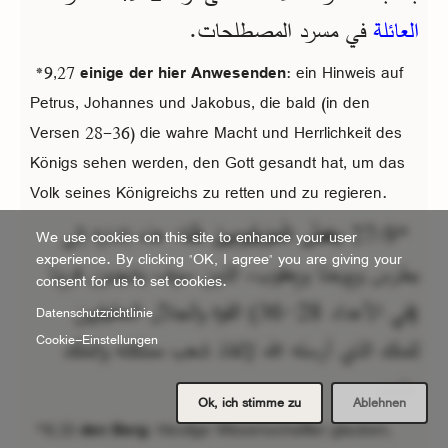
العائلة
في مسرد المصطلحات.
*9,27
einige der hier Anwesenden
: ein Hinweis auf
Petrus, Johannes und Jakobus, die bald (in den
Versen 28-36) die wahre Macht und Herrlichkeit des
Königs sehen werden, den Gott gesandt hat, um das
Volk seines Königreichs zu retten und zu regieren.
*9‏:27
بَعْضُ الْمَوْجُودِينَ هُنَا
: هذه إشارة إلى
We use cookies on this site to enhance your user
experience. By clicking "OK, I agree" you are giving your
بطرس ويوحنّا ويعقوب، الذين سوف يشهدون قريبًا
consent for us to set cookies.
(في الأعداد 28‏-36) القوة والجلال الحقيقيين
Datenschutzrichtlinie
Cookie-Einstellungen
للملك الذي أرسله الله لإنقاذ شعب مملكته والمُلْك
عليهم.
Ok, ich stimme zu
Ablehnen
*9,28
den Berg
: Heutige Wissenschaftler glauben,