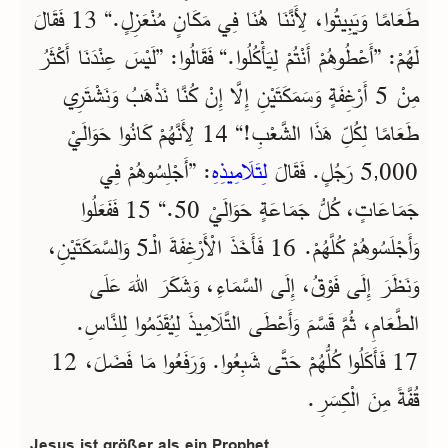
طَعَامًا وَيَبِيتُوا، لِأَنَّنَا هُنَا فِي مَكَانٍ مُنْعَزِلٍ.“ 13 فَقَالَ
لَهُمْ: ”أَعْطُوهُمْ أَنْتُمْ لِيَأْكُلُوا.“ فَقَالُوا: ”لَيْسَ عِنْدَنَا أَكْثَرُ
مِنْ 5 أَرْغِفَةٍ وَسَمَكَتَيْنِ إِلَّا إِنْ كُنَّا نَذْهَبُ وَنَشْتَرِي
طَعَامًا لِكُلِّ هَذَا الشَّعْبِ!“ 14 لِأَنَّهُمْ كَانُوا حَوَالَيْ
5,000 رَجُلٍ. فَقَالَ
لِتَلَامِيذِهِ
: ”أَجْلِسُوهُمْ فِي
جَمَاعَاتٍ، كُلُّ جَمَاعَةٍ حَوَالَيْ 50.“ 15 فَفَعَلُوا
وَأَجْلَسُوهُمْ كُلَّهُمْ. 16 فَأَخَذَ الْأَرْغِفَةَ الْـ5 وَالسَّمَكَتَيْنِ،
وَنَظَرَ إِلَى فَوْقُ، إِلَى السَّمَاءِ، وَشَكَرَ اللهَ عَلَى
الطَّعَامِ، ثُمَّ قَسَّمَ وَأَعْطَى التَّلَامِيذَ لِيُقَدِّمُوا لِلنَّاسِ.
17 فَأَكَلُوا كُلُّهُمْ حَتَّى شَبِعُوا. وَرَفَعُوا مَا فَضَلَ، 12
قُفَّةً مِنَ الْكِسَرِ.
Jesus ist größer als ein Prophet