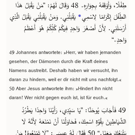
طِفْلًا، وَأَوْقَفَهُ بِجِوَارِهِ. 48 وَقَالَ لَهُمْ: ”مَنْ يَقْبَلُ هَذَا
يَقْبَلُنِي. وَمَنْ يَقْبَلُنِي يَقْبَلُ الَّذِي
*
الطِّفْلَ إِكْرَامًا لِاسْمِي
أَرْسَلَنِي. لِأَنَّ أَصْغَرَ وَاحِدٍ فِيكُمْ كُلِّكُمْ هُوَ أَعْظَمُ
وَاحِدٍ.“
49 Johannes antwortete: »Herr, wir haben jemanden
gesehen, der Dämonen durch die Kraft deines
Namens austreibt. Deshalb haben wir versucht, ihn
daran zu hindern, weil er dir nicht mit uns nachfolgt.«
50 Aber Jesus antwortete ihm: »Hindert ihn nicht
daran! Wer nicht gegen euch ist, ist für euch.«
49 فَأَجَابَ يُوحَنَّا: ”يَا سَيِّدِي، رَأَيْنَا وَاحِدًا يَطْرُدُ
الشَّيَاطِينَ بِقُوَّةِ اسْمِكَ، فَحَاوَلْنَا أَنْ نَمْنَعَهُ لِأَنَّهُ لَا
يَتْبَعُكَ مَعَنَا.“ 50 فَقَالَ لَهُ عِيسَى: ”لَا تَمْنَعُوهُ! مَنْ