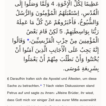
عَظِيمًا لِكُلِّ الْإِخْوَةِ. 4 وَلَمَّا وَصَلُوا إِلَى
الْقُدْسِ، اِسْتَقْبَلَهُمُ الْمُؤْمِنُونَ وَالرُّسُلُ
وَالشُّيُوخُ، فَأَخْبَرُوهُمْ عَنْ كُلِّ مَا عَمِلَهُ
رَبُّنَا بِوَاسِطَتِهِمْ. 5 لَكِنْ قَامَ بَعْضُ
وَقَالُوا
*
الْمُؤْمِنِينَ مِنْ حِزْبِ الْفَرِّيسِيِّينَ،
إِنَّهُ يَجِبُ عَلَى الْأَجَانِبِ الَّذِينَ آمَنُوا أَنْ
يُخْتَنُوا وَأَنْ نَطْلُبَ مِنْهُمْ أَنْ يَعْمَلُوا
بِشَرِيعَةِ مُوسَى.
6 Daraufhin trafen sich die Apostel und Ältesten, um diese
Sache zu betrachten.
*
7 Nach vielen Diskussionen stand
Petrus auf und sagte zu ihnen: »Meine Brüder, ihr wisst,
dass Gott mich vor einiger Zeit aus eurer Mitte auserwählt