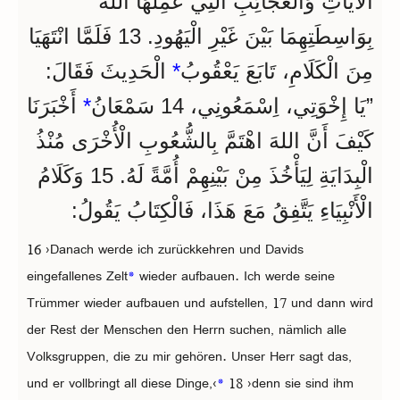
الْآيَاتِ وَالْعَجَائِبِ الَّتِي عَمِلَهَا اللهُ
بِوَاسِطَتِهِمَا بَيْنَ غَيْرِ الْيَهُودِ. 13 فَلَمَّا انْتَهَيَا
الْحَدِيثَ فَقَالَ:
*
مِنَ الْكَلَامِ، تَابَعَ يَعْقُوبُ
أَخْبَرَنَا
*
”يَا إِخْوَتِي، اِسْمَعُونِي، 14 سَمْعَانُ
كَيْفَ أَنَّ اللهَ اهْتَمَّ بِالشُّعُوبِ الْأُخْرَى مُنْذُ
الْبِدَايَةِ لِيَأْخُذَ مِنْ بَيْنِهِمْ أُمَّةً لَهُ. 15 وَكَلَامُ
الْأَنْبِيَاءِ يَتَّفِقُ مَعَ هَذَا، فَالْكِتَابُ يَقُولُ:
16 ›Danach werde ich zurückkehren und Davids
eingefallenes Zelt
*
wieder aufbauen. Ich werde seine
Trümmer wieder aufbauen und aufstellen, 17 und dann wird
der Rest der Menschen den Herrn suchen, nämlich alle
Volksgruppen, die zu mir gehören. Unser Herr sagt das,
und er vollbringt all diese Dinge,‹
*
18 ›denn sie sind ihm