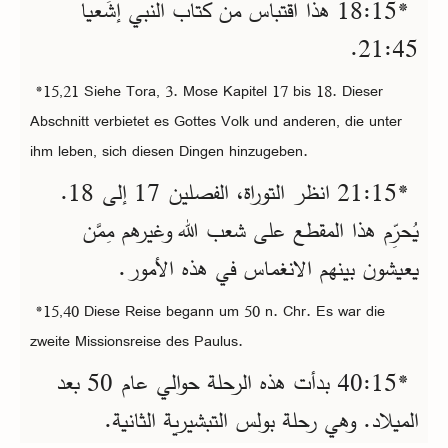
*15‏:18 هذا اقتباس من كتاب النبي إشَعيا
45‏:21.
*15,21 Siehe Tora, 3. Mose Kapitel 17 bis 18. Dieser
Abschnitt verbietet es Gottes Volk und anderen, die unter
ihm leben, sich diesen Dingen hinzugeben.
*15‏:21 انظر التوراة، الفصلين 17 إلى 18.
يُحرِّم هذا المقطع على شعب الله وغيرهم مِمَّن
يعيشون بينهم الانغماس في هذه الأمور.
*15,40 Diese Reise begann um 50 n. Chr. Es war die
zweite Missionsreise des Paulus.
*15‏:40 بدأت هذه الرحلة حوالي عام 50 بعد
الميلاد. وهي رحلة بولس التبشيرية الثانية.