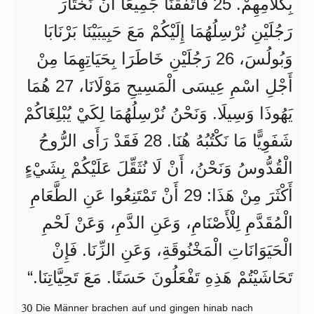
بِكَلَامِهِمْ. 25 فَاتَّفَقْنَا جَمِيعًا أَنْ نَخْتَارَ
رَجُلَيْنِ نُرْسِلُهُمَا إِلَيْكُمْ مَعَ حَبِيبَيْنَا بَرْنَابَا
وَبُولُسَ، 26 رَجُلَيْنِ خَاطَرَا بِحَيَاتِهِمَا مِنْ
أَجْلِ اسْمِ عِيسَى الْمَسِيحِ مَوْلَانَا، 27 هُمَا
يَهُوذَا وَسِيلَا. وَنَحْنُ نُرْسِلُهُمَا لِكَيْ يُبْلِغَاكُمْ
شَفَوِيًّا مَا نَكْتُبُهُ هُنَا. 28 فَقَدْ رَأَى الرُّوحُ
الْقُدُّوسُ وَنَحْنُ، أَنْ لَا نُثَقِّلَ عَلَيْكُمْ بِشَيْءٍ
أَكْثَرَ مِنْ هَذَا: 29 أَنْ تَمْتَنِعُوا عَنِ الطَّعَامِ
الْمُقَدَّمِ لِلْأَصْنَامِ، وَعَنِ الدَّمِ، وَعَنْ لَحْمِ
الْحَيَوَانَاتِ الْمَخْنُوقَةِ، وَعَنِ الزِّنَا. فَإِنْ
تَحَاشَيْتُمْ هَذِهِ تَفْعَلُونَ حَسَنًا. مَعَ تَحِيَّاتِنَا.“
30 Die Männer brachen auf und gingen hinab nach