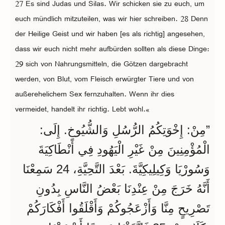
27 Es sind Judas und Silas. Wir schicken sie zu euch, um
euch mündlich mitzuteilen, was wir hier schreiben. 28 Denn
der Heilige Geist und wir haben [es als richtig] angesehen,
dass wir euch nicht mehr aufbürden sollten als diese Dinge:
29 sich von Nahrungsmitteln, die Götzen dargebracht
werden, von Blut, vom Fleisch erwürgter Tiere und von
außerehelichem Sex fernzuhalten. Wenn ihr dies
vermeidet, handelt ihr richtig. Lebt wohl.«
”مِنْ: إِخْوَتِكُمُ الرُّسُلِ وَالشُّيُوخِ. إِلَى:
الْمُؤْمِنِينَ مِنْ غَيْرِ الْيَهُودِ فِي أَنْطَاكِيَةَ
وَسُورْيَا وَكِيلِيكِيَّةَ. بَعْدَ التَّحِيَّةِ، 24 سَمِعْنَا
أَنَّهُ خَرَجَ مِنْ عِنْدِنَا بَعْضُ النَّاسِ بِدُونِ
تَصْرِيحٍ مِنَّا وَأَزْعَجُوكُمْ وَأَقْلَقُوا أَفْكَارَكُمْ