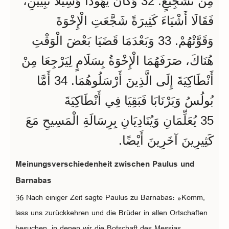
مِنْ تَشْجِيعٍ. 32 وَكَانَ يَهُوذَا وَسِيلَا نَبِيَّيْنِ،
فَقَالَا أَشْيَاءَ كَثِيرَةً شَجَّعَتِ الْإِخْوَةَ
وَقَوَّتْهُمْ. 33 وَبَعْدَمَا قَضَيَا بَعْضَ الْوَقْتِ
هُنَاكَ، صَرَفَهُمَا الْإِخْوَةُ بِسَلَامٍ لِيَرْجِعَا مِنْ
أَنْطَاكِيَةَ إِلَى الَّذِينَ أَرْسَلُوهُمَا. 34 أَمَّا
بُولُسُ وَبَرْنَابَا فَبَقِيَا فِي أَنْطَاكِيَةَ
35 يُعَلِّمَانِ وَيُنَادِيَانِ بِرِسَالَةِ الْمَسِيحِ مَعَ
كَثِيرِينَ آخَرِينَ أَيْضًا.
Meinungsverschiedenheit zwischen Paulus und
Barnabas
36 Nach einiger Zeit sagte Paulus zu Barnabas: »Komm,
lass uns zurückkehren und die Brüder in allen Ortschaften
besuchen, in denen wir die Botschaft des Messias