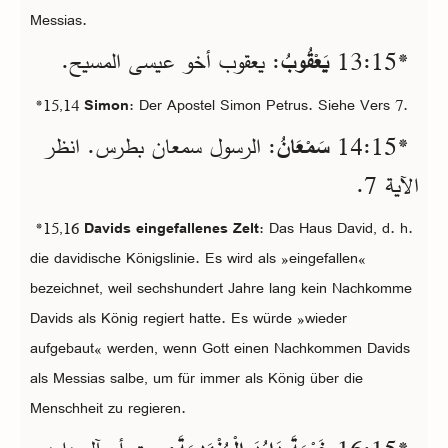
Messias.
*15‏:13
يَعْقُوبُ
: يعقوب أخو عيسى المسيح.
*15,14
Simon
: Der Apostel Simon Petrus. Siehe Vers 7.
*15‏:14
سَمْعَانُ
: الرسول سمعان بطرس. انظر
الآية 7.
*15,16
Davids eingefallenes Zelt
: Das Haus David, d. h.
die davidische Königslinie. Es wird als »eingefallen«
bezeichnet, weil sechshundert Jahre lang kein Nachkomme
Davids als König regiert hatte. Es würde »wieder
aufgebaut« werden, wenn Gott einen Nachkommen Davids
als Messias salbe, um für immer als König über die
Menschheit zu regieren.