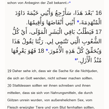
schon von Anbeginn der Zeit bekannt.‹
*
16 ’بَعْدَ هَذَا، سَأَرْجِعُ وَأَبْنِي خَيْمَةَ دَاوُدَ
أَبْنِي أَنْقَاضَهَا وَأُقِيمُهَا.
*
الْمُنْهَدِمَةَ،
17 فَيَطْلُبُ بَاقِي الْبَشَرِ الْمَوْلَى، أَيْ كُلُّ
الشُّعُوبِ الَّتِي تَنْتَمِي لِي. رَبُّنَا يَقُولُ هَذَا
18 فَهُوَ يَعْرِفُهَا
*
وَيُحَقِّقُ كُلَّ هَذِهِ الْأُمُورَ.
*
مُنْذُ الْأَزَلِ.‘
19 Daher sehe ich, dass wir die Sache für die Nichtjuden,
die sich an Gott wenden, nicht schwer machen sollten.
20 Stattdessen sollten wir ihnen schreiben und ihnen
mitteilen, dass sie sich von Nahrungsmitteln, die durch
Götzen unrein wurden, von außerehelichem Sex, vom
Fleisch erwürgter Tiere und vom Blut fernhalten sollten.