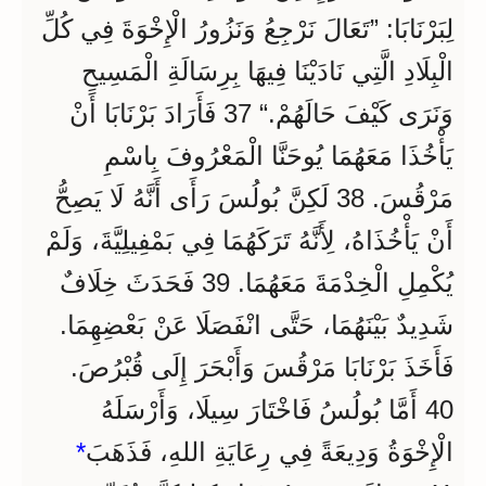
لِبَرْنَابَا: ”تَعَالَ نَرْجِعُ وَنَزُورُ الْإِخْوَةَ فِي كُلِّ
الْبِلَادِ الَّتِي نَادَيْنَا فِيهَا بِرِسَالَةِ الْمَسِيحِ
وَنَرَى كَيْفَ حَالَهُمْ.“ 37 فَأَرَادَ بَرْنَابَا أَنْ
يَأْخُذَا مَعَهُمَا يُوحَنَّا الْمَعْرُوفَ بِاسْمِ
مَرْقُسَ. 38 لَكِنَّ بُولُسَ رَأَى أَنَّهُ لَا يَصِحُّ
أَنْ يَأْخُذَاهُ، لِأَنَّهُ تَرَكَهُمَا فِي بَمْفِيلِيَّةَ، وَلَمْ
يُكْمِلِ الْخِدْمَةَ مَعَهُمَا. 39 فَحَدَثَ خِلَافٌ
شَدِيدٌ بَيْنَهُمَا، حَتَّى انْفَصَلَا عَنْ بَعْضِهِمَا.
فَأَخَذَ بَرْنَابَا مَرْقُسَ وَأَبْحَرَ إِلَى قُبْرُصَ.
40 أَمَّا بُولُسُ فَاخْتَارَ سِيلَا، وَأَرْسَلَهُ
*
الْإِخْوَةُ وَدِيعَةً فِي رِعَايَةِ اللهِ، فَذَهَبَ