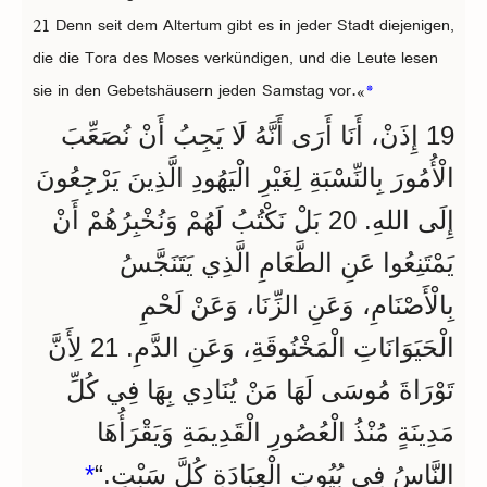
21 Denn seit dem Altertum gibt es in jeder Stadt diejenigen,
die die Tora des Moses verkündigen, und die Leute lesen
sie in den Gebetshäusern jeden Samstag vor.«
*
19 إِذَنْ، أَنَا أَرَى أَنَّهُ لَا يَجِبُ أَنْ نُصَعِّبَ
الْأُمُورَ بِالنِّسْبَةِ لِغَيْرِ الْيَهُودِ الَّذِينَ يَرْجِعُونَ
إِلَى اللهِ. 20 بَلْ نَكْتُبُ لَهُمْ وَنُخْبِرُهُمْ أَنْ
يَمْتَنِعُوا عَنِ الطَّعَامِ الَّذِي يَتَنَجَّسُ
بِالْأَصْنَامِ، وَعَنِ الزِّنَا، وَعَنْ لَحْمِ
الْحَيَوَانَاتِ الْمَخْنُوقَةِ، وَعَنِ الدَّمِ. 21 لِأَنَّ
تَوْرَاةَ مُوسَى لَهَا مَنْ يُنَادِي بِهَا فِي كُلِّ
مَدِينَةٍ مُنْذُ الْعُصُورِ الْقَدِيمَةِ وَيَقْرَأُهَا
*
النَّاسُ فِي بُيُوتِ الْعِبَادَةِ كُلَّ سَبْتٍ.“