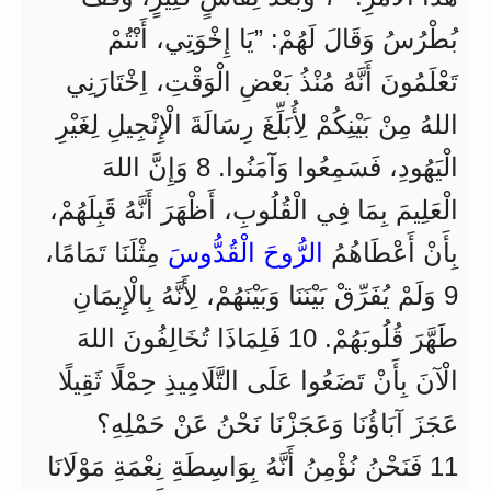
بُطْرُسُ وَقَالَ لَهُمْ: ”يَا إِخْوَتِي، أَنْتُمْ
تَعْلَمُونَ أَنَّهُ مُنْذُ بَعْضِ الْوَقْتِ، اِخْتَارَنِي
اللهُ مِنْ بَيْنِكُمْ لِأُبَلِّغَ رِسَالَةَ الْإِنْجِيلِ لِغَيْرِ
الْيَهُودِ، فَسَمِعُوا وَآمَنُوا. 8 وَإِنَّ اللهَ
الْعَلِيمَ بِمَا فِي الْقُلُوبِ، أَظْهَرَ أَنَّهُ قَبِلَهُمْ،
بِأَنْ أَعْطَاهُمُ
الرُّوحَ الْقُدُّوسَ
مِثْلَنَا تَمَامًا،
9 وَلَمْ يُفَرِّقْ بَيْنَنَا وَبَيْنَهُمْ، لِأَنَّهُ بِالْإِيمَانِ
طَهَّرَ قُلُوبَهُمْ. 10 فَلِمَاذَا تُخَالِفُونَ اللهَ
الْآنَ بِأَنْ تَضَعُوا عَلَى التَّلَامِيذِ حِمْلًا ثَقِيلًا
عَجَزَ آبَاؤُنَا وَعَجَزْنَا نَحْنُ عَنْ حَمْلِهِ؟
11 فَنَحْنُ نُؤْمِنُ أَنَّهُ بِوَاسِطَةِ نِعْمَةِ مَوْلَانَا