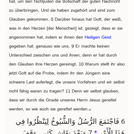
hat, um den Nichtjuden die Botschaft der guten Nachricht
zu überbringen. Und sie haben zugehört und sind zum
Glauben gekommen. 8 Darüber hinaus hat Gott, der weiß,
was in den Herzen [der Menschen] ist, gezeigt, dass er sie
angenommen hat, indem er ihnen den
Heiligen Geist
gegeben hat, genauso wie uns. 9 Er machte keinen
Unterschied zwischen uns und ihnen, denn er hat durch
den Glauben ihre Herzen gereinigt. 10 Warum stellt ihr also
jetzt Gott auf die Probe, indem ihr den Jüngern eine
schwere Last auferlegt, die unsere Vorfahren und wir selbst
nicht fähig waren zu tragen? 11 Denn wir selbst glauben,
dass wir durch die Gnade unseres Herrn Jesus gerettet
werden, so wie auch sie gerettet werden.«
6
فَاجْتَمَعَ الرُّسُلُ وَالشُّيُوخُ لِيَنْظُرُوا فِي
7 وَبَعْدَ نِقَاشٍ كَثِيرٍ، وَقَفَ
*
هَذَا الْأَمْرِ.