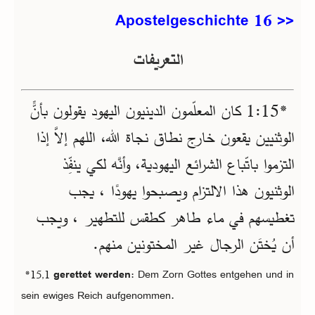
Apostelgeschichte 16 >>
التعريفات
*15‏:1 كان المعلّمون الدينيون اليهود يقولون بأنًَّ
الوثنيين يقعون خارج نطاق نجاة الله، اللهم إلاَّ إذا
التزموا باتّباع الشرائع اليهودية، وأنَّه لكي ينفِّذ
الوثنيون هذا الالتزام ويصبحوا يهودًا ، يجب
تغطيسهم في ماء طاهر كطقس للتطهير ، ويجب
أن يُختَن الرجال غير المختونين منهم.
*15,1
gerettet werden
: Dem Zorn Gottes entgehen und in
sein ewiges Reich aufgenommen.