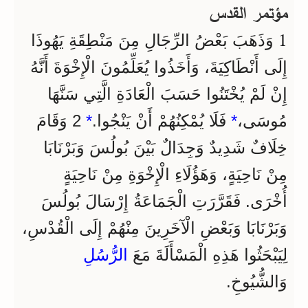
مؤتمر القدس
1
وَذَهَبَ بَعْضُ الرِّجَالِ مِنَ مَنْطِقَةِ يَهُوذَا
إِلَى أَنْطَاكِيَةَ، وَأَخَذُوا يُعَلِّمُونَ الْإِخْوَةَ أَنَّهُ
إِنْ لَمْ يُخْتَنُوا حَسَبَ الْعَادَةِ الَّتِي سَنَّهَا
2 وَقَامَ
*
فَلَا يُمْكِنُهُمْ أَنْ يَنْجُوا.
*
مُوسَى،
خِلَافٌ شَدِيدٌ وَجِدَالٌ بَيْنَ بُولُسَ وَبَرْنَابَا
مِنْ نَاحِيَةٍ، وَهَؤُلَاءِ الْإِخْوَةِ مِنْ نَاحِيَةٍ
أُخْرَى. فَقَرَّرَتِ الْجَمَاعَةُ إِرْسَالَ بُولُسَ
وَبَرْنَابَا وَبَعْضِ الْآخَرِينَ مِنْهُمْ إِلَى الْقُدْسِ،
لِيَبْحَثُوا هَذِهِ الْمَسْأَلَةَ مَعَ
الرُّسُلِ
وَالشُّيُوخِ.