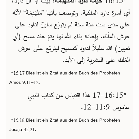
*15‏:16
خَيْمَةَ دَاوُدَ الْمُنْهَدِمَةَ
: بيت أو آل داود،
أي أسرة داود الملكية. وتوصف بأنها ”مُنْهَدِمَةَ“ لأنّه
على مدى ست مئة سنة لم يتربّع سليلٌ لداود على
عرش الملُك. وإعادة بناء الله لها يتمّ عند مسح (أي
تعيين) الله سليلاً لداود كمسيح ليتربّع على عرش
المُلك على البشرية إلى الأبد.
*15,17 Dies ist ein Zitat aus dem Buch des Propheten
Amos 9,11-12.
*15‏:16‏-17 هذا اقتباس من كتاب النبي
عاموس 9‏:11‏-12.
*15,18 Dies ist ein Zitat aus dem Buch des Propheten
Jesaja 45,21.