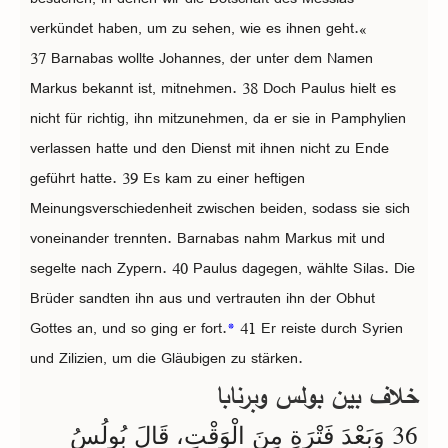
verkündet haben, um zu sehen, wie es ihnen geht.«
37 Barnabas wollte Johannes, der unter dem Namen
Markus bekannt ist, mitnehmen. 38 Doch Paulus hielt es
nicht für richtig, ihn mitzunehmen, da er sie in Pamphylien
verlassen hatte und den Dienst mit ihnen nicht zu Ende
geführt hatte. 39 Es kam zu einer heftigen
Meinungsverschiedenheit zwischen beiden, sodass sie sich
voneinander trennten. Barnabas nahm Markus mit und
segelte nach Zypern. 40 Paulus dagegen, wählte Silas. Die
Brüder sandten ihn aus und vertrauten ihn der Obhut
Gottes an, und so ging er fort.
*
41 Er reiste durch Syrien
und Zilizien, um die Gläubigen zu stärken.
خلاف بين بولس وبرنابا
36
وَبَعْدَ فَتْرَةٍ مِنَ الْوَقْتِ، قَالَ بُولُسُ