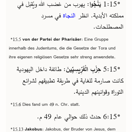
*15‏:1
يَنْجُوا
: يهرب من غضب الله ويُقبَل في
مملكته الأبدية. انظر
النجاة
في مسرد
المصطلحات.
*15,5
von der Partei der Pharisäer
: Eine Gruppe
innerhalb des Judentums, die die Gesetze der Tora und
ihre eigenen religiösen Gesetze sehr streng anwendete.
*15‏:5
حِزْبِ الْفَرِّيسِيِّينَ
: طائفة داخل اليهودية
كانت صارمة للغاية في طريقة تطبيقهم لشرائع
التوراة وقوانينهم الدينية.
*15,6 Dies fand um 49 n. Chr. statt.
*15‏:6 حدث ذلك حوالي عام 49 م.
*15,13
Jakobus
: Jakobus, der Bruder von Jesus, dem